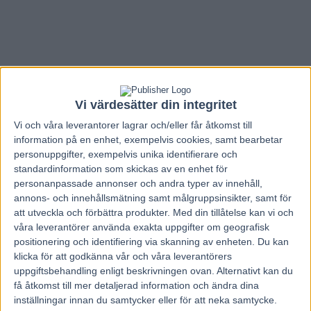
Vi värdesätter din integritet
Vi och våra
leverantorer
lagrar och/eller får åtkomst till
information på en enhet, exempelvis cookies, samt bearbetar
personuppgifter, exempelvis unika identifierare och
standardinformation som skickas av en enhet för
personanpassade annonser och andra typer av innehåll,
annons- och innehållsmätning samt målgruppsinsikter, samt för
att utveckla och förbättra produkter.
Med din tillåtelse kan vi och
våra leverantörer använda exakta uppgifter om geografisk
Hem
V85 Nytt
positionering och identifiering via skanning av enheten. Du kan
klicka för att godkänna vår och våra leverantörers
Inför V75 Kalmar: ”Vi åker till Kalmar
uppgiftsbehandling enligt beskrivningen ovan. Alternativt kan du
med stora förhoppningar”
få åtkomst till mer detaljerad information och ändra dina
inställningar innan du samtycker eller för att neka samtycke.