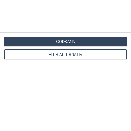
Inför V85 ÖSTERSUND: Till mammas gata med
två formkort
6 augusti, 2026
GODKÄNN
Inför V85 ÖSTERSUND: Världens snabbaste hingst
är tillbaka
FLER ALTERNATIV
4 augusti, 2026
Inför V85 DANNERO 2 augusti 2026: Obesegrad
färgklick i kriteriet
1 augusti, 2026
INGA KOMMENTARER
KOMMENTERA ARTIKELN