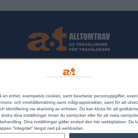
ips och Travnyheter, V75 Resultat, V75 Tips samt ett välbesökt Trav
Allt Om Trav - För Travälskare - Av Travälskare - sedan 2005.
n på en enhet, exempelvis cookies, samt bearbetar personuppgifter, exem
Kontakta oss:
kontakt@regemedia.se
ons- och innehållsmätning samt målgruppsinsikter, samt för att utveck
h identifiering via skanning av enheten. Du kan klicka för att godkänn
h ändra dina inställningar innan du samtycker eller för att neka samtyck
behandling. Dina inställningar gäller endast den här webbplatsen. Du kan
appen "Integritet" längst ned på webbsidan.