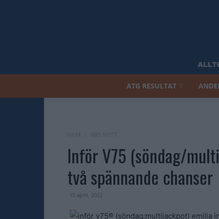
ATG RESULTAT
ANDE
HEM
V85 NYTT
Inför V75 (söndag/multi
två spännande chanser
15 april, 2022