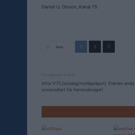
Daniel U. Olsson, Kanal 75
Dela
Föregående artikel
Inför V75 (söndag/multijackpot): Starten enda
orosmolnet för hemmahoppet
RELATE