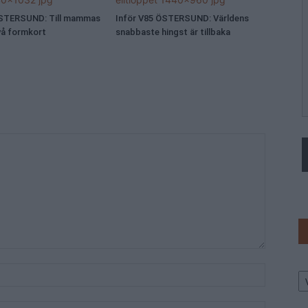
ÖSTERSUND: Till mammas
Inför V85 ÖSTERSUND: Världens
vå formkort
snabbaste hingst är tillbaka
Ar