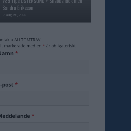
V85 Tips ÖSTERSUND + Snabbsnack med
Åke Svanstedt sjä
Sandra Eriksson
Fame i USA
8 augusti, 2026
7 augusti, 2026
ontakta ALLTOMTRAV
ält markerade med en
*
är obligatoriskt
Namn
*
E-post
*
Meddelande
*