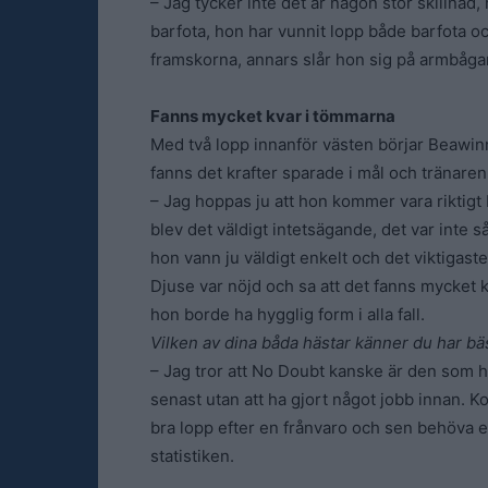
– Jag tycker inte det är någon stor skillnad,
barfota, hon har vunnit lopp både barfota oc
framskorna, annars slår hon sig på armbåga
Fanns mycket kvar i tömmarna
Med två lopp innanför västen börjar Beawinn
fanns det krafter sparade i mål och tränaren 
– Jag hoppas ju att hon kommer vara riktigt 
blev det väldigt intetsägande, det var inte s
hon vann ju väldigt enkelt och det viktigast
Djuse var nöjd och sa att det fanns mycket k
hon borde ha hygglig form i alla fall.
Vilken av dina båda hästar känner du har bä
– Jag tror att No Doubt kanske är den som h
senast utan att ha gjort något jobb innan. K
bra lopp efter en frånvaro och sen behöva en 
statistiken.