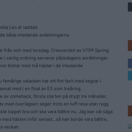
Trav
lia Leo är laddad.
 de båda inledande avdelningarna.
tar från och med torsdag. Crescendot av V75® Spring
 i vanlig ordning serverar påskdagens anrättningar.
on bidrar med två hästar i de inledande
 femårige valacken har ett fint facit med segrar i
 annat med i en final av E3 som treåring.
te av comeback, första starten på drygt tre månader,
s med överlägsen seger trots en tuff resa utan rygg.
aste loppet bra och ska vara bättre nu. Jag kan väl säga
bb med hästen inför senast…så han borde vara bättre,
a veckan .