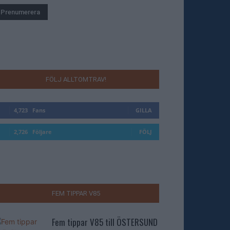
FÖLJ ALLTOMTRAV!
4,723
Fans
GILLA
2,726
Följare
FÖLJ
FEM TIPPAR V85
Fem tippar V85 till ÖSTERSUND