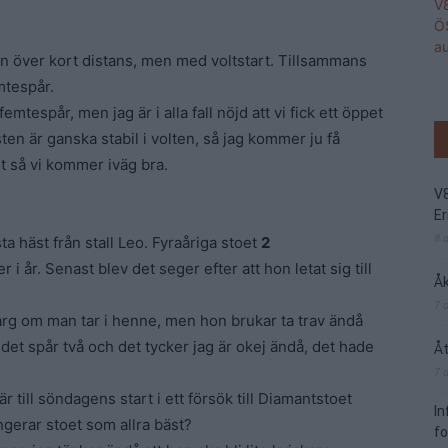
 över kort distans, men med voltstart. Tillsammans
mtespår.
femtespår, men jag är i alla fall nöjd att vi fick ett öppet
ten är ganska stabil i volten, så jag kommer ju få
rt så vi kommer iväg bra.
V
Er
8 
ta häst från stall Leo. Fyraåriga stoet
2
 i år. Senast blev det seger efter att hon letat sig till
Åk
7 
 arg om man tar i henne, men hon brukar ta trav ändå
det spår två och det tycker jag är okej ändå, det hade
Åt
7 
till söndagens start i ett försök till Diamantstoet
I
ngerar stoet som allra bäst?
f