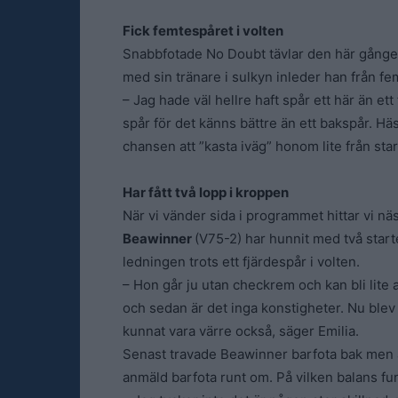
Fick femtespåret i volten
Snabbfotade No Doubt tävlar den här gången
med sin tränare i sulkyn inleder han från fe
– Jag hade väl hellre haft spår ett här än ett 
spår för det känns bättre än ett bakspår. Häs
chansen att ”kasta iväg” honom lite från sta
Har fått två lopp i kroppen
När vi vänder sida i programmet hittar vi näs
Beawinner
(V75-2) har hunnit med två starter
ledningen trots ett fjärdespår i volten.
– Hon går ju utan checkrem och kan bli lite
och sedan är det inga konstigheter. Nu blev 
kunnat vara värre också, säger Emilia.
Senast travade Beawinner barfota bak men är 
anmäld barfota runt om. På vilken balans fu