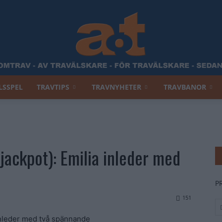
LSSPEL
TRAVTIPS
TRAVNYHETER
TRAVBANOR
Allt
jackpot): Emilia inleder med
Om
P
151