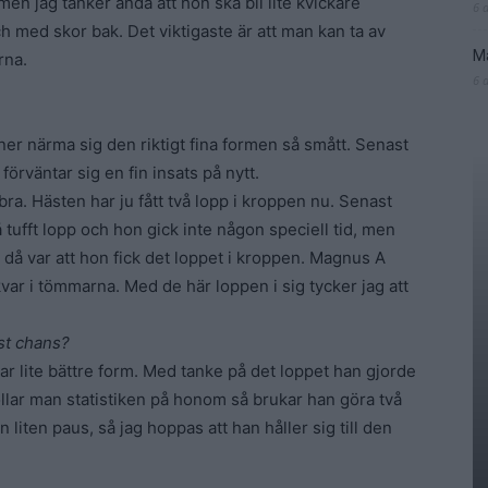
 men jag tänker ändå att hon ska bli lite kvickare
6 
h med skor bak. Det viktigaste är att man kan ta av
Ma
rna.
6 
er närma sig den riktigt fina formen så smått. Senast
förväntar sig en fin insats på nytt.
bra. Hästen har ju fått två lopp i kroppen nu. Senast
å tufft lopp och hon gick inte någon speciell tid, men
e då var att hon fick det loppet i kroppen. Magnus A
var i tömmarna. Med de här loppen i sig tycker jag att
st chans?
ar lite bättre form. Med tanke på det loppet han gjorde
ollar man statistiken på honom så brukar han göra två
liten paus, så jag hoppas att han håller sig till den