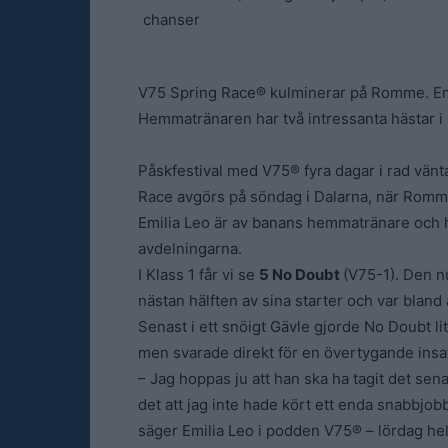
V75 Spring Race® kulminerar på Romme. Emi
Hemmatränaren har två intressanta hästar i
Påskfestival med V75® fyra dagar i rad vän
Race avgörs på söndag i Dalarna, när Romme
Emilia Leo är av banans hemmatränare och h
avdelningarna.
I Klass 1 får vi se
5 No Doubt
(V75-1). Den nu
nästan hälften av sina starter och var bland
Senast i ett snöigt Gävle gjorde No Doubt li
men svarade direkt för en övertygande insat
– Jag hoppas ju att han ska ha tagit det sen
det att jag inte hade kört ett enda snabbjo
säger Emilia Leo i podden V75® – lördag hel