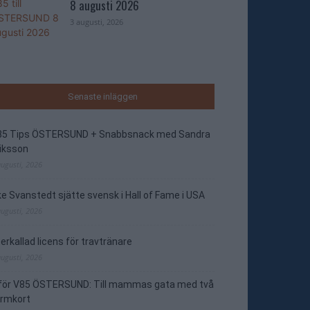
8 augusti 2026
3 augusti, 2026
Senaste inläggen
85 Tips ÖSTERSUND + Snabbsnack med Sandra
iksson
augusti, 2026
e Svanstedt sjätte svensk i Hall of Fame i USA
augusti, 2026
erkallad licens för travtränare
augusti, 2026
nför V85 ÖSTERSUND: Till mammas gata med två
ormkort