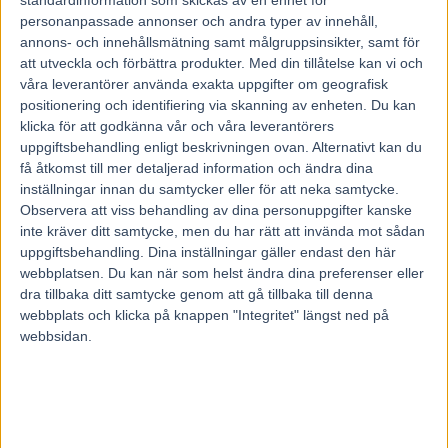
standardinformation som skickas av en enhet för
8 juli, 2021
46
personanpassade annonser och andra typer av innehåll,
annons- och innehållsmätning samt målgruppsinsikter, samt för
att utveckla och förbättra produkter.
Med din tillåtelse kan vi och
våra leverantörer använda exakta uppgifter om geografisk
För två år sedan vann Adrian Kolgjini Sprintermästaren i Halmstad
positionering och identifiering via skanning av enheten. Du kan
med Tae Kwon Deo.
På torsdag hoppas familjen Kolgjini på en ny seger i det klassiska
klicka för att godkänna vår och våra leverantörers
sprinterloppet med nyförvärvet Vegan Face.
uppgiftsbehandling enligt beskrivningen ovan. Alternativt kan du
– Jag körde ett jobb med honom i lördags då han var fantastiskt fin.
få åtkomst till mer detaljerad information och ändra dina
Det känns verkligen som att hästen är i toppform, säger Dante
inställningar innan du samtycker eller för att neka samtycke.
Kolgjini.
Observera att viss behandling av dina personuppgifter kanske
2018 tog Adrian Kolgjini över som tränare efter sin far Lutfi och
inte kräver ditt samtycke, men du har rätt att invända mot sådan
redan året efter slog han till i det stora fyraåringsloppet
uppgiftsbehandling. Dina inställningar gäller endast den här
Sprintermästaren i Halmstad tillsammans med Tae Kwon Deo.
webbplatsen. Du kan när som helst ändra dina preferenser eller
Att vinna det stora loppet som nykläckt tränare var naturligtvis stort.
dra tillbaka ditt samtycke genom att gå tillbaka till denna
Till torsdagens lopp laddar man om med häst som bara varit i
webbplats och klicka på knappen "Integritet" längst ned på
Kolgjinis träning i ett par månader. I mitten av maj fick stallet Vegan
webbsidan.
Face i träning. En fartfylld häst som under fjolåret noterade en
andraplats i E3-finalen på Romme i augusti för Conrad Lugauer.
Debuten i den nya regin skedde i Fyraåringseliten under
elitloppshelgen där hästen diskvalificerades. Ingen utdelning på två
starter efter det.
Vegan Face har ändå visat formintryck och resultatraden är
missvisande.