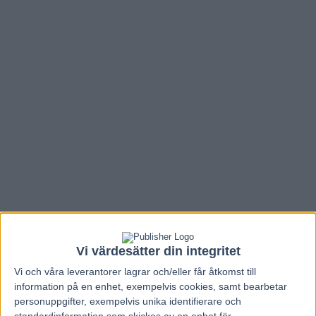
Hem
V85 Nytt
Vi värdesätter din integritet
Inför V75 (torsdag): Kolgjinis vill vinna
Vi och våra
leverantorer
lagrar och/eller får åtkomst till
Sprintermästaren igen
information på en enhet, exempelvis cookies, samt bearbetar
personuppgifter, exempelvis unika identifierare och