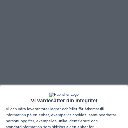
Hem
V86 Nytt
Vi värdesätter din integritet
Inför V86: Bergh genrepar med Power
Vi och våra
leverantorer
lagrar och/eller får åtkomst till
information på en enhet, exempelvis cookies, samt bearbetar
inför Europaderbyt
personuppgifter, exempelvis unika identifierare och
standardinformation som skickas av en enhet för