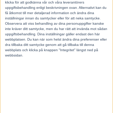
23 juni, 2021
klicka för att godkänna vår och våra leverantörers
34
uppgiftsbehandling enligt beskrivningen ovan. Alternativt kan du
få åtkomst till mer detaljerad information och ändra dina
inställningar innan du samtycker eller för att neka samtycke.
Franskfödda Force de Flandre jagar femte raka segern och blir en av
Observera att viss behandling av dina personuppgifter kanske
omgångens största favoriter.
inte kräver ditt samtycke, men du har rätt att invända mot sådan
Jarlsbergstränaren Lars Magne Sövik tror dock ännu mer på stallets
uppgiftsbehandling. Dina inställningar gäller endast den här
andra häst på V86® – Star Act.
webbplatsen. Du kan när som helst ändra dina preferenser eller
– Han är lite av ett förvandlingsnummer.
dra tillbaka ditt samtycke genom att gå tillbaka till denna
På onsdagskvällen arrangerar norska nationalbanan Bjerke en hel
webbplats och klicka på knappen "Integritet" längst ned på
tävlingsdag med spelet V86®.
webbsidan.
Samtliga åtta lopp – med start klockan 19.20 – körs i Oslo med Lars
Magne Sövik som en av huvudfigurerna.
Jarsbergstränaren har två intressanta hästar till start.
På förhand tilldrar sig 5 Force de Flandre (V86-7) det största
intresset. Fransyskan kom till Norge som nybliven sexåring nästan
utan meriter och blir nu en av V86-omgången största favoriter.
Force de Flandre köptes från Frankrike vid årsskiftet och hade inte
hunnit göra så många starter.
– Jag visste inte så mycket om henne förutom att hon var lugnt tagen
Jag tittade på videofilmer från hennes lopp och gillade hästen och
hur hon rörde sig. Hon var inte skadad när hon kom till mig, men
hon var heller inte så mycket körd, så jag gav henne en
träningsperiod på några månader innan hon var redo för start, säger