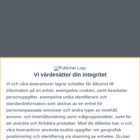
Vi värdesätter din integritet
Vi och våra
leverantorer
lagrar och/eller får åtkomst till
information på en enhet, exempelvis cookies, samt bearbetar
personuppgifter, exempelvis unika identifierare och
standardinformation som skickas av en enhet för
Hem
V86 Nytt
personanpassade annonser och andra typer av innehåll,
annons- och innehållsmätning samt målgruppsinsikter, samt för
Inför V86: Sövik till Oslo med bra hästar
att utveckla och förbättra produkter.
Med din tillåtelse kan vi och
i lasten
våra leverantörer använda exakta uppgifter om geografisk
positionering och identifiering via skanning av enheten. Du kan