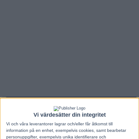
Hem
V86 Nytt
Vi värdesätter din integritet
Inför V86: "Tiden är min störste fiende"
Vi och våra
leverantorer
lagrar och/eller får åtkomst till
information på en enhet, exempelvis cookies, samt bearbetar
15 februari, 2012
266
personuppgifter, exempelvis unika identifierare och