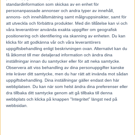
standardinformation som skickas av en enhet för
personanpassade annonser och andra typer av innehåll,
annons- och innehållsmätning samt målgruppsinsikter, samt för
Fårbonde, hunduppfödare och travtränare.
att utveckla och förbättra produkter.
Med din tillåtelse kan vi och
Michael Sandström älskar djur – och jobbar jämt…
– Tiden är min största fiende, säger Mantorpamatören som har stora
våra leverantörer använda exakta uppgifter om geografisk
förhoppningar på Vendi inför onsdagens V86.
positionering och identifiering via skanning av enheten. Du kan
klicka för att godkänna vår och våra leverantörers
Michael Sandström håller till på sin gård utanför Norrköping. 38-
uppgiftsbehandling enligt beskrivningen ovan. Alternativt kan du
åringen är lantbrukare till yrket vilket tar upp mycket av tiden. Trots
få åtkomst till mer detaljerad information och ändra dina
att dygnets 24 timmar knappt räcker till har han tio tävlingshästar
som han tränar på hobbynivå.
inställningar innan du samtycker eller för att neka samtycke.
– Tiden är min största fiende. Jag har faktiskt inte riktigt någon koll
Observera att viss behandling av dina personuppgifter kanske
på hur jag klarar av att hålla ordning på allt, men på något sätt så
inte kräver ditt samtycke, men du har rätt att invända mot sådan
fungerar det. Jag försöker att träna hästarna var tredje dag och då blir
uppgiftsbehandling. Dina inställningar gäller endast den här
det också i relativt tuffa tempon.
webbplatsen. Du kan när som helst ändra dina preferenser eller
Rakbanan används flitigt och hästarna verkar trivas med det
dra tillbaka ditt samtycke genom att gå tillbaka till denna
upplägget.
– Det blir många sena kvällar för att få tiden att räcka men det är det
webbplats och klicka på knappen "Integritet" längst ned på
värt. Tävlingsmomentet ger en ordentlig kick vilket gör att man står
webbsidan.
ut även under de tuffaste tiderna på året, säger Michael Sandström.
Noga med maten
Träningsbiten är bara en av de många byggstenar som gör att
framgångarna kommer.