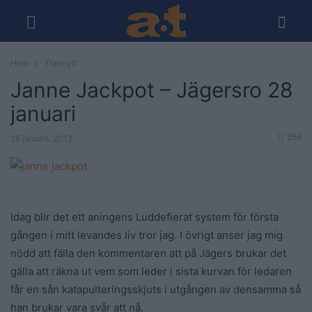
Hem
Travnytt
Janne Jackpot – Jägersro 28
januari
256
28 januari, 2012
Idag blir det ett aningens Luddefierat system för första
gången i mitt levandes liv tror jag. I övrigt anser jag mig
nödd att fälla den kommentaren att på Jägers brukar det
gälla att räkna ut vem som leder i sista kurvan för ledaren
får en sån katapulteringsskjuts i utgången av densamma så
han brukar vara svår att nå.