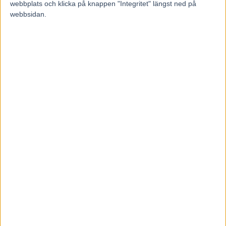
webbplats och klicka på knappen "Integritet" längst ned på
webbsidan.
Återkallad licens för travtränare
7 augusti, 2026
Majblomster vann och kom lös
6 augusti, 2026
INGA KOMMENTARER
KOMMENTERA ARTIKELN