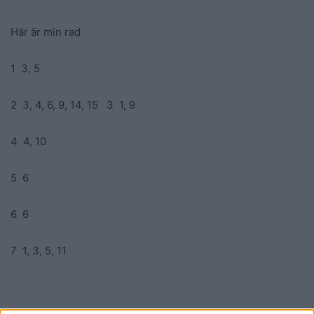
Här är min rad
1 3, 5
2 3, 4, 6, 9, 14, 15 3 1, 9
4 4, 10
5 6
6 6
7 1, 3, 5, 11