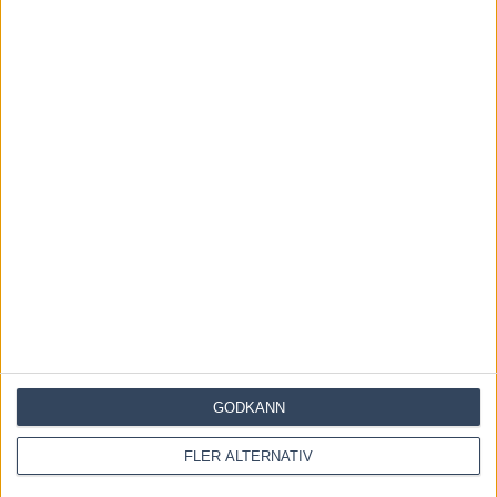
Save my name, email, and website in this browser for the
next time I comment.
GODKÄNN
FLER ALTERNATIV
Denna webbplats använder Akismet för att minska skräppost.