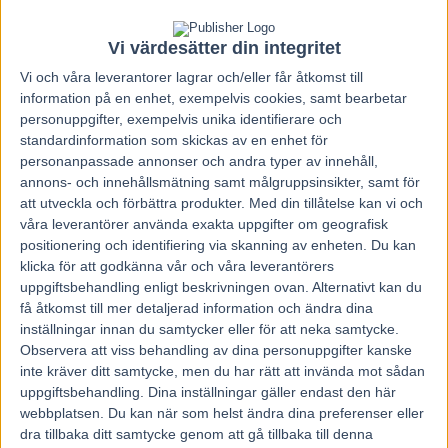
LYCKA TILL!
Vi värdesätter din integritet
Vi och våra
leverantorer
lagrar och/eller får åtkomst till
information på en enhet, exempelvis cookies, samt bearbetar
personuppgifter, exempelvis unika identifierare och
standardinformation som skickas av en enhet för
personanpassade annonser och andra typer av innehåll,
annons- och innehållsmätning samt målgruppsinsikter, samt för
att utveckla och förbättra produkter.
Med din tillåtelse kan vi och
våra leverantörer använda exakta uppgifter om geografisk
Föregående artikel
Nästa artikel
positionering och identifiering via skanning av enheten. Du kan
klicka för att godkänna vår och våra leverantörers
V75 Jägersro 28 Januari
Inför V75: På jakt efter femte
uppgiftsbehandling enligt beskrivningen ovan. Alternativt kan du
2012
raka
få åtkomst till mer detaljerad information och ändra dina
inställningar innan du samtycker eller för att neka samtycke.
Observera att viss behandling av dina personuppgifter kanske
RELATERADE ARTIKLAR
inte kräver ditt samtycke, men du har rätt att invända mot sådan
uppgiftsbehandling. Dina inställningar gäller endast den här
Åke Svanstedt sjätte svensk i
webbplatsen. Du kan när som helst ändra dina preferenser eller
Hall of Fame i USA
dra tillbaka ditt samtycke genom att gå tillbaka till denna
7 augusti, 2026