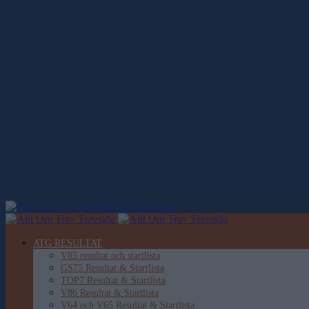
Allt Om Trav
ATG RESULTAT
V85 resultat och startlista
GS75 Resultat & Startlista
TOP7 Resultat & Startlista
V86 Resultat & Startlista
V64 och V65 Resultat & Startlista