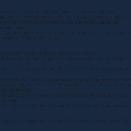
kränga på sig kördressen på måndagen – för första gången i år.
pade med tre av styrningarna med vann den viktiga första styrningen för 
pp med 50 000 kronor i förstapris efter ledning från start till mål.
å vinnarspelet.
ga andra som hade bra hästar i loppet och trodde att de skulle vinna. De
 prestation, förklarar Olle Goop.
till gården i värmländska Kil efter dennes semester.
torn fortfarande orubbad i toppen av kuskarnas maratontabell i Sverige.
då satt jag upp och hjälpte till lite. Det har blivit så på senare år att
står full tid i stallet. Du har inga planer på att trappa ner även so
or inte på det där att det ska vara bra att lägga sig på soffan och inte jo
dig att köra i år?
ge man är pigg och känner sig okej och det inte är fel på något kan man jo
n blir det?
i år, det går inte. Men det är som alltid. Vi har som målsättning att var
a i kapp Olle. Kuskar som passerat 6000 i Sverige är Jorma Kontio, Ol