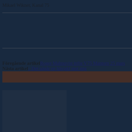
Mikael Wikner, Kanal 75
Dela
Föregående artikel
Roger Malmqvist inför V75 Mantorp 25 mars
Nästa artikel
– Det pågår en häxjakt mot mig