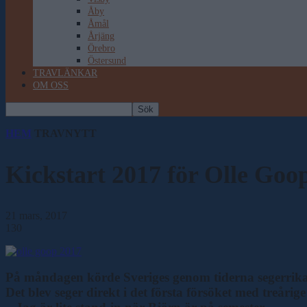
Åby
Åmål
Årjäng
Örebro
Östersund
TRAVLÄNKAR
OM OSS
HEM
TRAVNYTT
Kickstart 2017 för Olle Goo
21 mars, 2017
130
På måndagen körde Sveriges genom tiderna segerrikas
Det blev seger direkt i det första försöket med treåri