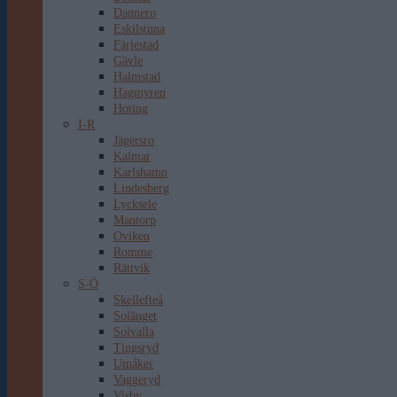
Dannero
Eskilstuna
Färjestad
Gävle
Halmstad
Hagmyren
Hoting
I-R
Jägersro
Kalmar
Karlshamn
Lindesberg
Lycksele
Mantorp
Oviken
Romme
Rättvik
S-Ö
Skellefteå
Solänget
Solvalla
Tingsryd
Umåker
Vaggeryd
Visby