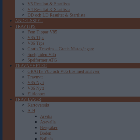
V5 Resultat & Startlista
V4 Resultat & Startlista
DD och LD Resultat & Startlista
ANDELSSPEL
TRAVTIPS
Fem Tippar V85
V85 Tips
V86 Tips
Gratis Travtips – Gratis Nästagångare
Spelguiden V85
Spelformer ATG
TRAVNYHETER
GRATIS V85 och V86 tips med analyser
Travnytt
V85 Nytt
V86 Nytt
Elitloppet
TRAVBANOR
Kartöversikt
A-H
Arvika
Axevalla
Bergsåker
Boden
Bollnäs