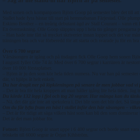
– Jag är lite stand-in när Björn är på semester.
Med sonen och kompanjonen Björn Goop på semester blev det till att 
Stallet hade fyra hästar till start på hemmabanan Färjestad. Olle plum
Eskimo Brother – en treårig debutant ägd av Stall Courant – vann ett lo
En överraskning. Olle Goop släpptes upp i hela tio gånger pengarna p
– Han hade inte fått så mycket skriverier innan loppet och det var mån
träningen bra och var förberedd för att starta och svarade ju för en bra
Över 6 700 segrar
Vårsäsongen är igång och på tisdagen fick Olle Goop hem sonen Björn 
I augusti fyller Olle 74 år. Med över 6 700 segrar i karriären är nes
över 10 000 förstaplatser.
– Björn är ju den som kör hela tiden numera. Nu var han på semester och 
där, vi hjälps åt helt enkelt.
Du har dragit ner på löpkörningen på senare år men jobbar vad vi för
– Det är bra för hela kroppen att man håller igång lite hela tiden. Jag tr
Du körde 132 lopp i fjol och tog 20 segrar. Hur många kan du tänka 
– Nä, det där går inte att spekulera i. Det blir som det blir det. Så län
Om du får lyfta fram en häst i stallet inför den här säsongen – vilke
– Det är för tidigt att säga vilken häst som kan bli den som dominerar 
Det är det man jobbar för.
Fotnot:
Björn Goop är snart uppe i 6 400 segrar och borde snart var
tröskeln till 6000 segrar är Örjan Kihlström.