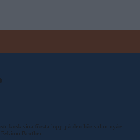
p
te kusk sina första lopp på den här sidan nyår.
ge Eskimo Brother.