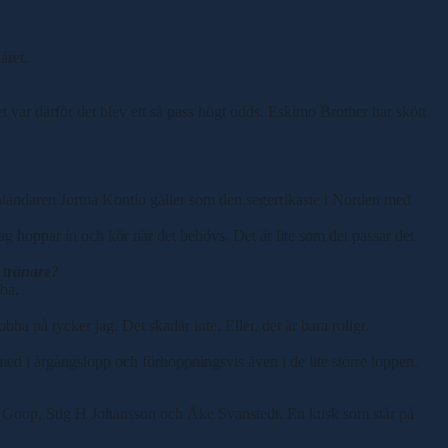
året.
t var därför det blev ett så pass högt odds. Eskimo Brother har skött
 Finländaren Jorma Kontio gäller som den segerrikaste i Norden med
 jag hoppar in och kör när det behövs. Det är lite som det passar det
m tränare?
bba.
bba på tycker jag. Det skadar inte. Eller, det är bara roligt.
a med i årgångslopp och förhoppningsvis även i de lite större loppen.
le Goop, Stig H Johansson och Åke Svanstedt. En kusk som står på