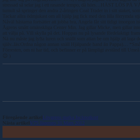
stressad så selar jag i ett rasande tempo, då hörs…HÄST LÖS PÅ VÄG
tumult så springer den andra 2-åringen Coal Trader in i sitt staket, 
Tackar allra ödmjukast om all hjälp jag fick med den lilla förrymda stj
Nåväl hästarna fortsätter att jobba bra, Angela får sitt tidigt imorgo
Ågrens smått omänskliga Center Min. Jag gillar Micke, men gillar int
att välja på. Vill skylla på det. Hoppas nu på lysande fördelaktigt fr
Nä nu måste jag lyfta luren och snällt som attan be om hjälp att l
själv..läs:Ordna någon annan snäll Hjälpande hand än Pappa)… *SmåF
Förresten, om ni har tid, och befinner er på lämpligt avstånd till Um
😉 )
Dela
Föregående artikel
Lövgrens starka Jackpotkort
Nästa artikel
V75 Jägersro 31 Mars 2012