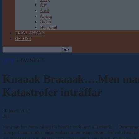
Åby
Åmål
Årjäng
Örebro
Östersund
TRAVLÄNKAR
OM OSS
HEM
TRAVNYTT
Knaaak Braaaak….Men man f
Katastrofer inträffar
30 mars, 2012
241
När man har press på sig då händer verkligen allt elände… Drottninge
inne på banan under några stulna timmar idag (Sonen Fölvakt hemma), 
jag inte tag på Angela(Häst¤#*#¤%) i hagen, jagade ett bra tag,så då fic