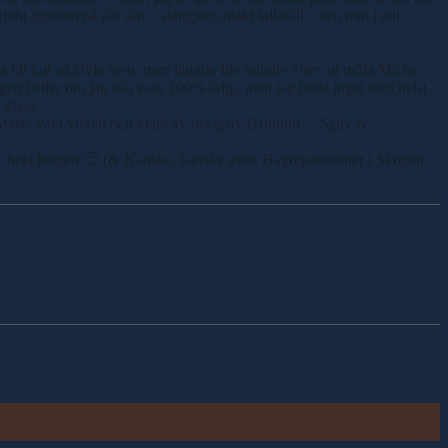
igenom på nåt sätt…stängslet intakt iallafall…sen mitt i allt
bli kul att tävla igen, men längtar lite mindre efter att möta Micke
gen heller om jag ska vara 100% ärlig, men jag hade inget som helst
en klass…
= Måste vara vuxen och klara av det själv (Hmmm… Själv &
ågår hela helgen 🙂 (& Kanske, kanske även Hagreparationer i Skogen