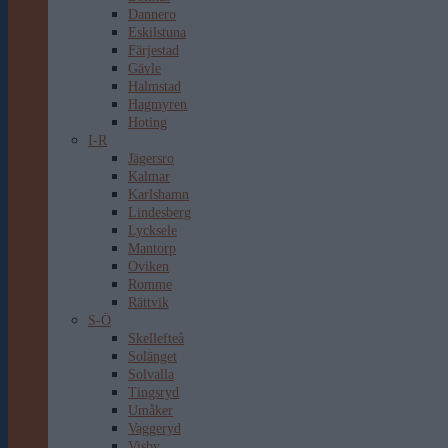
Dannero
Eskilstuna
Färjestad
Gävle
Halmstad
Hagmyren
Hoting
I-R
Jägersro
Kalmar
Karlshamn
Lindesberg
Lycksele
Mantorp
Oviken
Romme
Rättvik
S-Ö
Skellefteå
Solänget
Solvalla
Tingsryd
Umåker
Vaggeryd
Visby