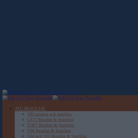
Allt Om Trav
ATG RESULTAT
V85 resultat och startlista
GS75 Resultat & Startlista
TOP7 Resultat & Startlista
V86 Resultat & Startlista
V64 och V65 Resultat & Startlista