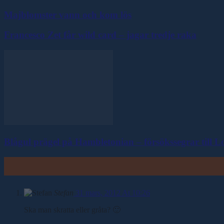
Majblomster vann och kom lös
Francesco Zet får wild card – jagar tredje raka
Blågul prägel på Hambletonian – försökssegrar till 
Stefan
31 mars, 2012 At 10:26
Ska man skratta eller gråta? 🙂