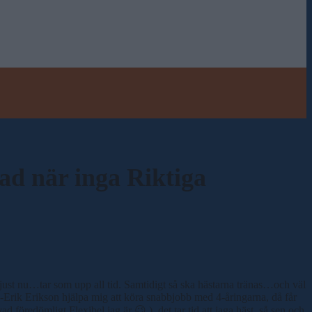
d när inga Riktiga
just nu…tar som upp all tid. Samtidigt så ska hästarna tränas…och väl
-Erik Erikson hjälpa mig att köra snabbjobb med 4-åringarna, då får
d föredömligt Flexibel jag är 😉 ), det tar tid att jaga häst, så sen och