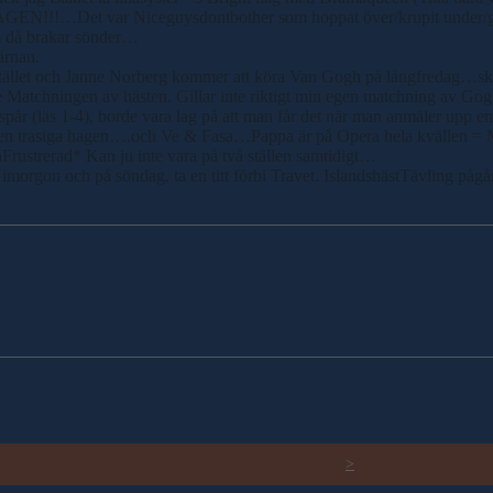
EN!!!…Det var Niceguysdontbother som hoppat över/krupit under/glidit 
som då brakar sönder…
ärnan.
n istället och Janne Norberg kommer att köra Van Gogh på långfredag…ska 
e Matchningen av hästen. Gillar inte riktigt min egen matchning av Gog
amspår (läs 1-4), borde vara lag på att man får det när man anmäler upp 
aga den trasiga hagen….och Ve & Fasa…Pappa är på Opera hela kvällen 
rustrerad* Kan ju inte vara på två ställen samtidigt…
eå imorgon och på söndag, ta en titt förbi Travet. IslandshästTävling p
RELATERADE ARTIKLAR
>