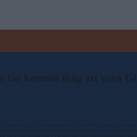
år komma ihåg att vara Gla
n,Annadea Egilina, ska föla inom kort och behöver passas dygnet runt 
så skulle jag köra Goggen (HAN gör alltid allt Rätt) ,sedan skulle Jan
k jag istället ta lillasyster <3 Bright ilag med Dramaqueen (Titta bara va