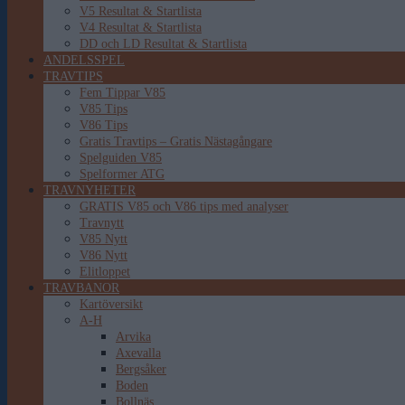
V5 Resultat & Startlista
V4 Resultat & Startlista
DD och LD Resultat & Startlista
ANDELSSPEL
TRAVTIPS
Fem Tippar V85
V85 Tips
V86 Tips
Gratis Travtips – Gratis Nästagångare
Spelguiden V85
Spelformer ATG
TRAVNYHETER
GRATIS V85 och V86 tips med analyser
Travnytt
V85 Nytt
V86 Nytt
Elitloppet
TRAVBANOR
Kartöversikt
A-H
Arvika
Axevalla
Bergsåker
Boden
Bollnäs