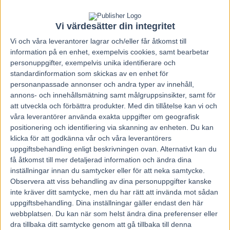
Vi värdesätter din integritet
Vi och våra
leverantorer
lagrar och/eller får åtkomst till
information på en enhet, exempelvis cookies, samt bearbetar
personuppgifter, exempelvis unika identifierare och
standardinformation som skickas av en enhet för
personanpassade annonser och andra typer av innehåll,
annons- och innehållsmätning samt målgruppsinsikter, samt för
att utveckla och förbättra produkter.
Med din tillåtelse kan vi och
våra leverantörer använda exakta uppgifter om geografisk
positionering och identifiering via skanning av enheten. Du kan
klicka för att godkänna vår och våra leverantörers
uppgiftsbehandling enligt beskrivningen ovan. Alternativt kan du
få åtkomst till mer detaljerad information och ändra dina
inställningar innan du samtycker eller för att neka samtycke.
Hem
Travnytt
Observera att viss behandling av dina personuppgifter kanske
inte kräver ditt samtycke, men du har rätt att invända mot sådan
Lunch – Dubbeln Bergsåker 2014-05-06
uppgiftsbehandling. Dina inställningar gäller endast den här
webbplatsen. Du kan när som helst ändra dina preferenser eller
5 maj, 2014
dra tillbaka ditt samtycke genom att gå tillbaka till denna
216