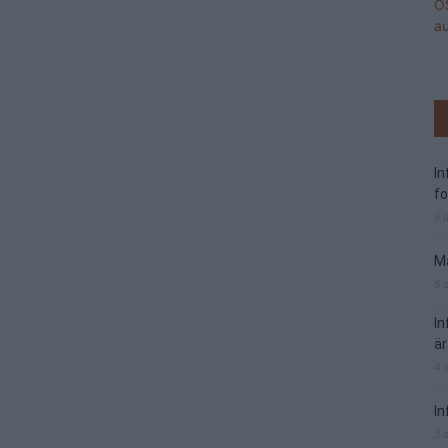
I
f
6 
Ma
6 
I
är
4 
In
3 