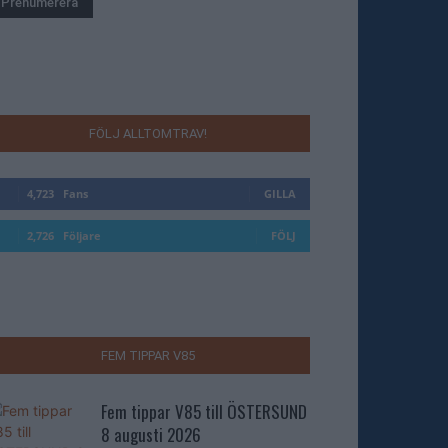
FÖLJ ALLTOMTRAV!
4,723
Fans
GILLA
2,726
Följare
FÖLJ
FEM TIPPAR V85
Fem tippar V85 till ÖSTERSUND
8 augusti 2026