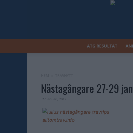
ATG RESULTAT
AN
HEM
TRAVNYTT
Nästagångare 27-29 jan
27 januari, 2012