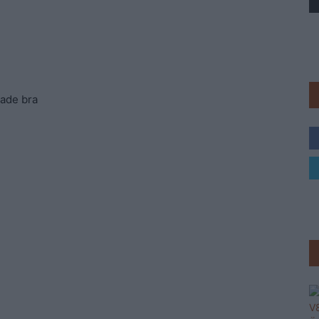
Trav
tade bra