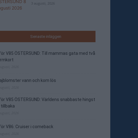
3 augusti, 2026
Senaste inläggen
nför V85 ÖSTERSUND: Till mammas gata med två
ormkort
augusti, 2026
jblomster vann och kom lös
augusti, 2026
nför V85 ÖSTERSUND: Världens snabbaste hingst
 tillbaka
augusti, 2026
för V86: Cruiser i comeback
augusti, 2026