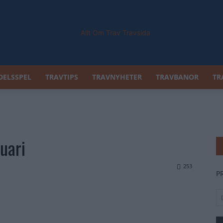
DELSSPEL
TRAVTIPS
TRAVNYHETER
TRAVBANOR
TR
Allt
uari
Om
253
P