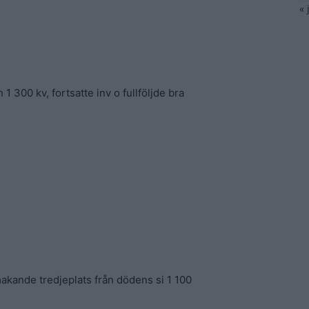
« 
 300 kv, fortsatte inv o fullföljde bra
kande tredjeplats från dödens si 1 100