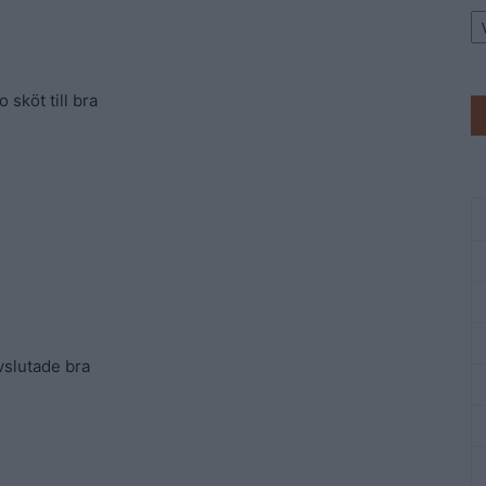
Ar
 sköt till bra
avslutade bra