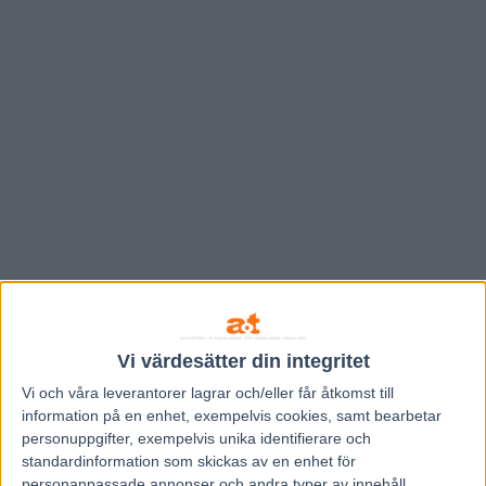
Vi värdesätter din integritet
Hem
Travnytt
Vi och våra
leverantorer
lagrar och/eller får åtkomst till
Nästagångare 4-7 augusti
information på en enhet, exempelvis cookies, samt bearbetar
personuppgifter, exempelvis unika identifierare och
4 augusti, 2012
standardinformation som skickas av en enhet för
216
personanpassade annonser och andra typer av innehåll,