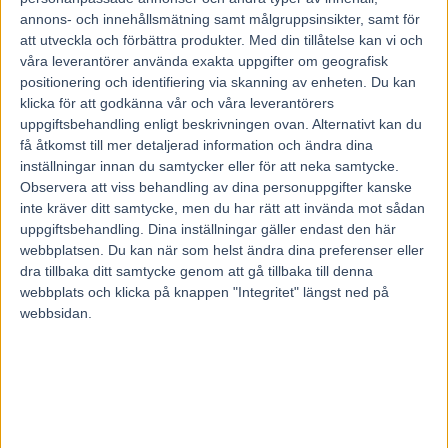
annons- och innehållsmätning samt målgruppsinsikter, samt för
att utveckla och förbättra produkter.
Med din tillåtelse kan vi och
LÖRDAG
våra leverantörer använda exakta uppgifter om geografisk
Gossip.s Winner
– Startar 2012-08-04 på
Rättvik lopp 5
positionering och identifiering via skanning av enheten. Du kan
rygg led, fastnade bakom en mur av hästar, knappast helt tom
klicka för att godkänna vår och våra leverantörers
Victory Hill
– Startar 2012-08-04 på
Rättvik lopp 5
5-inv,
uppgiftsbehandling enligt beskrivningen ovan. Alternativt kan du
dragen bakåt, spurtade fint inv när han fick fritt
få åtkomst till mer detaljerad information och ändra dina
Yosemite Boko
– Startar 2012-08-04 på
Rättvik lopp 5
inställningar innan du samtycker eller för att neka samtycke.
svarade för en stark insats som tvåa, med en liknande prestation lär
andra årssegern inte låta vänta på sig
Observera att viss behandling av dina personuppgifter kanske
J.L..s Buv
– Startar 2012-08-04 på
Rättvik lopp 6
led,
inte kräver ditt samtycke, men du har rätt att invända mot sådan
ångade på i ett jämt 1.10-tempo, fick se sig slagen kort före mål (
uppgiftsbehandling. Dina inställningar gäller endast den här
1140m )
webbplatsen. Du kan när som helst ändra dina preferenser eller
Stein Daylight
– Startar 2012-08-04 på
Rättvik lopp 6
fick
dra tillbaka ditt samtycke genom att gå tillbaka till denna
led i första sväng, försvarade positionen, tvingades släppa 1 100 kv,
webbplats och klicka på knappen "Integritet" längst ned på
ut i 2-utv i si sväng, höll farten bra
Fjeldstad Goggen
– Startar 2012-08-04 på
Rättvik lopp 8
webbsidan.
avslutade bra som tvåa i mål
Hamras One More
– Startar 2012-08-04 på
Rättvik lopp 10
bra som tvåa från svårt läge
Liability
– Startar 2012-08-04 på
Rättvik lopp 10
6-utv,
stötte varvet kvar, fick ryggar att gå i, ner i andraspår 650 kv, fritt
150 kv, vasst avslut
Francais du Gull
– Startar 2012-08-04 på
Rättvik lopp 11