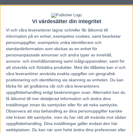
ONSDAG
Vi värdesätter din integritet
NOTRE CROWN
– Startar 2013-12-04 på
Solvalla lopp 6
Vi och våra
leverantorer
lagrar och/eller får åtkomst till
information på en enhet, exempelvis cookies, samt bearbetar
var tapper som tvåa efter en tuff resa
personuppgifter, exempelvis unika identifierare och
standardinformation som skickas av en enhet för
LONG NIGHT
– Startar 2013-12-04 på
Solvalla lopp 6
personanpassade annonser och andra typer av innehåll,
öppnade bra, galopp e 150, anslöt i 5-inv, andraspår 500 kv, fritt
mellan hästar o höll sin fart bra
annons- och innehållsmätning samt målgruppsinsikter, samt för
att utveckla och förbättra produkter.
Med din tillåtelse kan vi och
SANDRNGHAM HANOVER
– Startar 2013-12-04 på
Solvalla
våra leverantörer använda exakta uppgifter om geografisk
lopp 6
positionering och identifiering via skanning av enheten. Du kan
dödens, 2-utv e 600, på 250 kv, avslutningen var riktigt vass, 1.09 si
klicka för att godkänna vår och våra leverantörers
700, han var prestationsmässigt bäst i loppet
uppgiftsbehandling enligt beskrivningen ovan. Alternativt kan du
MY OVI
– Startar 2013-12-04 på
Solvalla lopp 8
få åtkomst till mer detaljerad information och ändra dina
4-inv, andraspår 600 kv, fastnade mellan hästar, ej tom
inställningar innan du samtycker eller för att neka samtycke.
Observera att viss behandling av dina personuppgifter kanske
MARANELLO
– Startar 2013-12-04 på
Solvalla lopp 9
inte kräver ditt samtycke, men du har rätt att invända mot sådan
hängande i tredjespår, backades till 6-utv e 600, fyra i tredjespår
uppgiftsbehandling. Dina inställningar gäller endast den här
varvet kvar, fjärdespår 450 kv, rejält upplopp, 14,5 si 800
webbplatsen. Du kan när som helst ändra dina preferenser eller