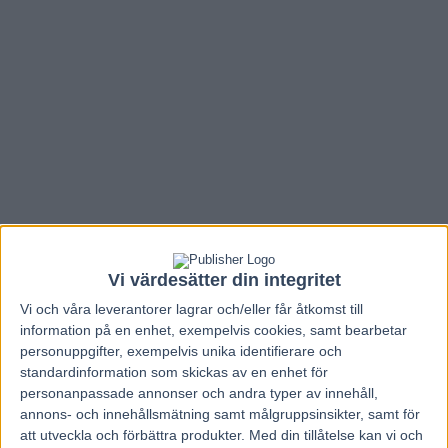
Vi värdesätter din integritet
Vi och våra
leverantorer
lagrar och/eller får åtkomst till
information på en enhet, exempelvis cookies, samt bearbetar
Hem
Travnytt
personuppgifter, exempelvis unika identifierare och
standardinformation som skickas av en enhet för
Nominera Readly Express till
personanpassade annonser och andra typer av innehåll,
Jerringpriset!
annons- och innehållsmätning samt målgruppsinsikter, samt för
att utveckla och förbättra produkter.
Med din tillåtelse kan vi och