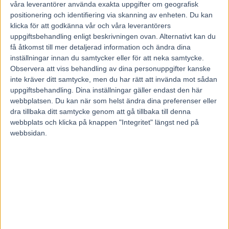
23 november, 2018
våra leverantörer använda exakta uppgifter om geografisk
91
positionering och identifiering via skanning av enheten. Du kan
klicka för att godkänna vår och våra leverantörers
uppgiftsbehandling enligt beskrivningen ovan. Alternativt kan du
Hästar har aldrig nomineras i Jerringpriset.
få åtkomst till mer detaljerad information och ändra dina
Därför blev kusken Björn Goop en av de 16
inställningar innan du samtycker eller för att neka samtycke.
Observera att viss behandling av dina personuppgifter kanske
nominerade till årets pris och inte Readly Express
inte kräver ditt samtycke, men du har rätt att invända mot sådan
som gjorde grovjobbet i Prix d’Amerique.
uppgiftsbehandling. Dina inställningar gäller endast den här
– Björn Goop blir representanten för hela laget i det
webbplatsen. Du kan när som helst ändra dina preferenser eller
här fallet, där även hästen och tränaren ingår, säger
dra tillbaka ditt samtycke genom att gå tillbaka till denna
radiosportens Markus Boger.
webbplats och klicka på knappen "Integritet" längst ned på
webbsidan.
I veckan släppte Radiosporten nomineringslistan till Jerringpriset där
svenska folket har att ta ställning till 16 namn.
Efter Örjan Kihlströms tredjeplats 2014 finns travsporten
representerad igen 2018. Björn Goop är röstningsbar för triumfen
med Readly Express i världens tuffaste travlopp Prix d’Amerique i
januari.
Kihlström fick tredjepriset för Maharajahs seger i samma lopp för
fyra år sedan. Björn Goop är nu symbolen för alla som gjorde det i
det stora loppet i Paris 2018.
Markus Boger är redaktionschef på Radiosporten och en av sex
personer från redaktionen där som står bakom årets nomineringar till