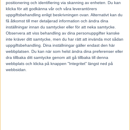
27 maj, 2014
positionering och identifiering via skanning av enheten. Du kan
190
klicka för att godkänna vår och våra leverantörers
uppgiftsbehandling enligt beskrivningen ovan. Alternativt kan du
få åtkomst till mer detaljerad information och ändra dina
1.08,9-travarna Panne de Moteur (utvändigt) och Raja Mirchi är bå
inställningar innan du samtycker eller för att neka samtycke.
inbjudna till Hugo Åbergs Memorial.
Foto av Lars Jakobsson
Observera att viss behandling av dina personuppgifter kanske
inte kräver ditt samtycke, men du har rätt att invända mot sådan
uppgiftsbehandling. Dina inställningar gäller endast den här
Jägersro har bjudit in tre hästar till
webbplatsen. Du kan när som helst ändra dina preferenser eller
miljonloppet Hugo Åbergs Memorial:
dra tillbaka ditt samtycke genom att gå tillbaka till denna
Panne de Moteur, Raja Mirchi och
webbplats och klicka på knappen "Integritet" längst ned på
webbsidan.
Truculent.
Samtliga i trion var med i Elitloppet och duon Panne de Moteur och
Raja Mirchi noterades för 1.08,9 i försöket. En tangering av den
snabbaste tiden på svenska travbanor. 2012 vann Commander
Crowe just Hugo Åbergs Memorial på 1.08,9.
Panne de Moteur, som tränas av Solvallas Stefan Hultman, slutade
sedan tvåa i finalen av Elitloppet bakom Timoko. Raja Mirchi, som
tränas av Jägersros Lutfi Kolgjini, galopperade i finalen med en bra
placering på gång medan Truculent, som tränas av Jägersros Lars I
Nilsson, blev femma och utslagen i försöket.