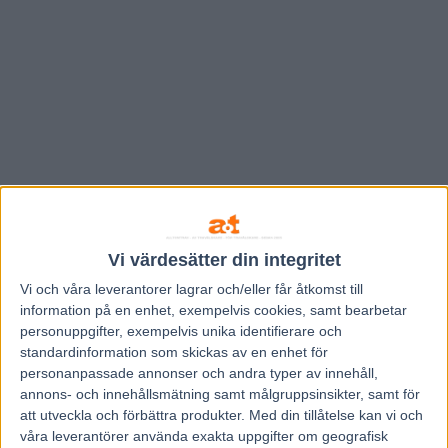
Vi värdesätter din integritet
Vi och våra
leverantorer
lagrar och/eller får åtkomst till
information på en enhet, exempelvis cookies, samt bearbetar
personuppgifter, exempelvis unika identifierare och
Hem
Travnytt
standardinformation som skickas av en enhet för
personanpassade annonser och andra typer av innehåll,
Panne de Moteur, Truculent och Raja
annons- och innehållsmätning samt målgruppsinsikter, samt för
Mirchi inbjuda till Hugo Åbergs
att utveckla och förbättra produkter.
Med din tillåtelse kan vi och
våra leverantörer använda exakta uppgifter om geografisk