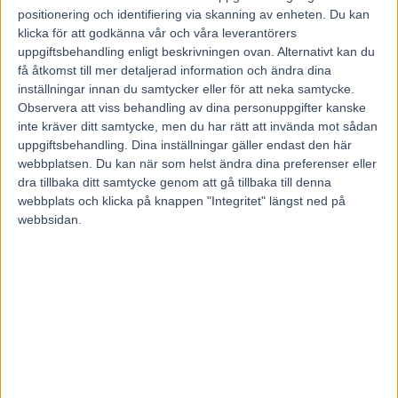
positionering och identifiering via skanning av enheten. Du kan
– Hästen fick ta en sväng till veterinären efter loppet
klicka för att godkänna vår och våra leverantörers
senast. Som alla elitidrottare så slits det en aning av att
uppgiftsbehandling enligt beskrivningen ovan. Alternativt kan du
tävla och vi har jobbat lite grann med ett av hans framknän,
få åtkomst till mer detaljerad information och ändra dina
inställningar innan du samtycker eller för att neka samtycke.
berättar Redén som inte spikat sitt uppladdningsschema
Observera att viss behandling av dina personuppgifter kanske
inför sista söndagen i januari.
inte kräver ditt samtycke, men du har rätt att invända mot sådan
– Jag kan inte svara på hur många ytterligare starter det
uppgiftsbehandling. Dina inställningar gäller endast den här
blir inför Prix d’Amerique. Vi tar ett lopp i taget och
webbplatsen. Du kan när som helst ändra dina preferenser eller
dra tillbaka ditt samtycke genom att gå tillbaka till denna
utvärderar. Hästen känns i alla fall väldigt fin igen och det
webbplats och klicka på knappen "Integritet" längst ned på
ska bli roligt att starta på Romme.
webbsidan.
Robin Johansson, Kanal 75