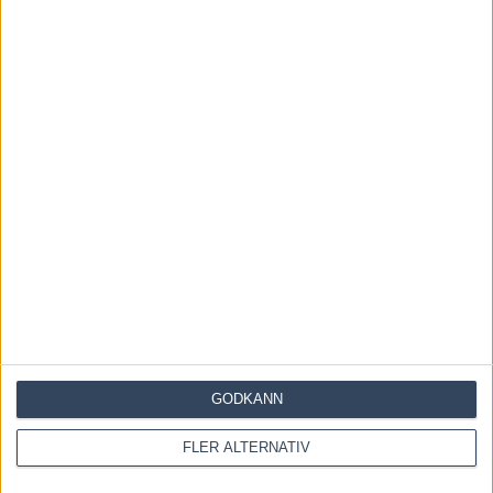
6 augusti, 2026
INGA KOMMENTARER
KOMMENTERA ARTIKELN
GODKÄNN
FLER ALTERNATIV