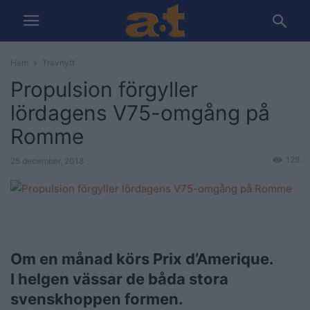
Hem
Travnytt
Propulsion förgyller
lördagens V75-omgång på
Romme
128
25 december, 2018
Om en månad körs Prix d’Amerique.
I helgen vässar de båda stora
svenskhoppen formen.