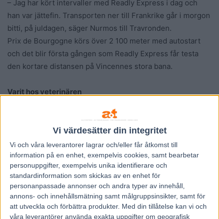
– Jag har kört intervaller med Readly Express i dag och
han var jättefin. Transporten ner till Frankrike går i morgon
bitti, på juldagen, säger Nurmos till Travronden.
Prix de Bourgogne körs över 2 100 meter med autostart
och det blir första gången som Readly Express får testa
den kortare distansen på Vincennes stora bana.
Varit hos veterinären
Annars var Propulsion hästen som dominerade de svenska
storloppen under sommar och höst.
Hästen radade upp sex raka segrar som tillsammans gav
Vi värdesätter din integritet
över sju miljoner kronor innan han åkte på pumpen från
Vi och våra
leverantorer
lagrar och/eller får åtkomst till
svårt utgångsläge i gulddivisionsfinalen på Solvalla i slutet
information på en enhet, exempelvis cookies, samt bearbetar
personuppgifter, exempelvis unika identifierare och
av november.
standardinformation som skickas av en enhet för
Daniel Redén deklarerade tidigt att uppladdningen inför
personanpassade annonser och andra typer av innehåll,
Prix d’Amerique denna gång kommer att ske på svensk
annons- och innehållsmätning samt målgruppsinsikter, samt för
mark och på lördag är han en av blott sju deltagare i
att utveckla och förbättra produkter.
Med din tillåtelse kan vi och
våra leverantörer använda exakta uppgifter om geografisk
gulddivisionen på Romme.