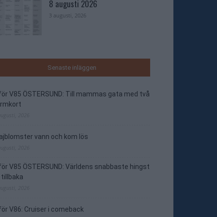
8 augusti 2026
3 augusti, 2026
Senaste inläggen
nför V85 ÖSTERSUND: Till mammas gata med två
ormkort
augusti, 2026
jblomster vann och kom lös
augusti, 2026
nför V85 ÖSTERSUND: Världens snabbaste hingst
 tillbaka
augusti, 2026
för V86: Cruiser i comeback