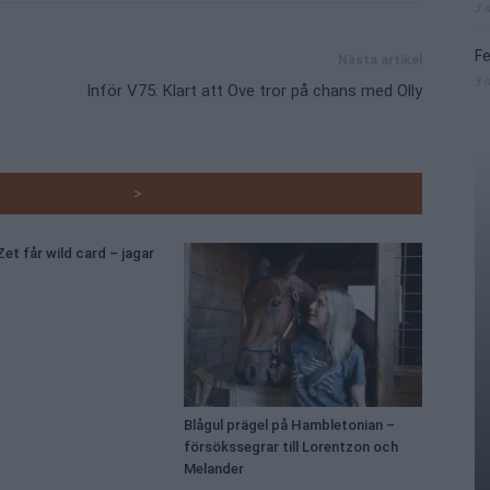
3 
Fe
Nästa artikel
3 
Inför V75: Klart att Ove tror på chans med Olly
RADE ARTIKLAR
>
et får wild card – jagar
Blågul prägel på Hambletonian –
försökssegrar till Lorentzon och
Melander