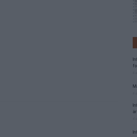
I
f
6 
Ma
6 
I
är
4 
In