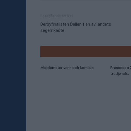
Föregående artikel
Derbyfinalisten Dellenit en av landets
segerrikaste
RELATE
Majblomster vann och kom lös
Francesco Z
tredje raka