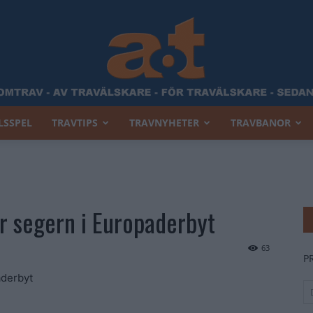
LSSPEL
TRAVTIPS
TRAVNYHETER
TRAVBANOR
Allt
r segern i Europaderbyt
Om
63
P