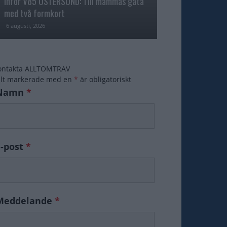
Inför V85 ÖSTERSUND: Till mammas gata
med två formkort
Majblomster vann
6 augusti, 2026
6 augusti, 2026
ontakta ALLTOMTRAV
ält markerade med en
*
är obligatoriskt
Namn
*
E-post
*
Meddelande
*