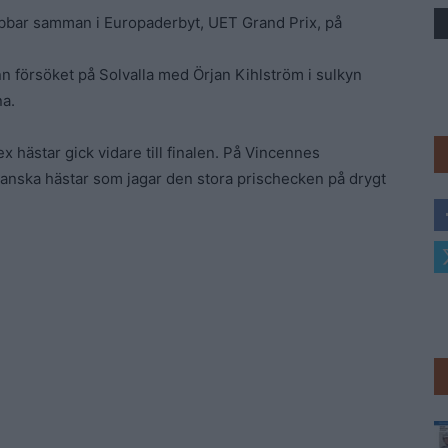
rabbar samman i Europaderbyt, UET Grand Prix, på
Trav
n försöket på Solvalla med Örjan Kihlström i sulkyn
na.
x hästar gick vidare till finalen. På Vincennes
franska hästar som jagar den stora prischecken på drygt