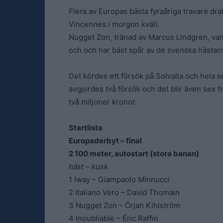
Flera av Europas bästa fyraåriga travare d
Vincennes i morgon kväll.
Nugget Zon, tränad av Marcus Lindgren, van
och och har bäst spår av de svenska hästar
Det kördes ett försök på Solvalla och hela se
avgjordes två försök och det blir även sex 
två miljoner kronor.
Startlista
Europaderbyt – final
2 100 meter, autostart (stora banan)
häst – kusk
1 Iway – Giampaolo Minnucci
2 Italiano Vero – David Thomain
3 Nugget Zon – Örjan Kihlström
4 Inoubliable – Éric Raffin