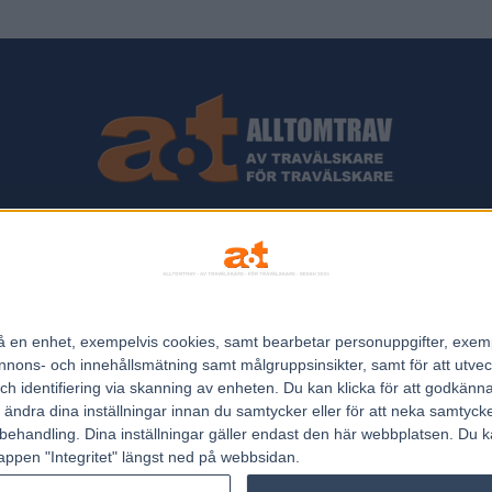
ips och Travnyheter, V75 Resultat, V75 Tips samt ett välbesökt Trav
Allt Om Trav - För Travälskare - Av Travälskare - sedan 2005.
n på en enhet, exempelvis cookies, samt bearbetar personuppgifter, exem
Kontakta oss:
kontakt@regemedia.se
ons- och innehållsmätning samt målgruppsinsikter, samt för att utveck
h identifiering via skanning av enheten. Du kan klicka för att godkänn
h ändra dina inställningar innan du samtycker eller för att neka samtyck
behandling. Dina inställningar gäller endast den här webbplatsen. Du kan
appen "Integritet" längst ned på webbsidan.