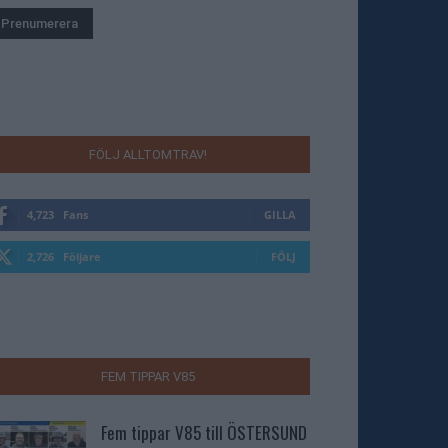
FÖLJ ALLTOMTRAV!
4,723
Fans
GILLA
2,726
Följare
FÖLJ
FEM TIPPAR V85
Fem tippar V85 till ÖSTERSUND