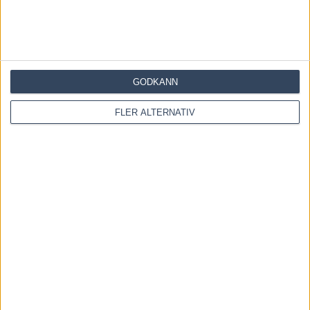
3 augusti, 2026
Blågul prägel på Hambletonian – försökssegrar till
Lorentzon och Melander
GODKÄNN
2 augusti, 2026
FLER ALTERNATIV
INGA KOMMENTARER
KOMMENTERA ARTIKELN
Please enter your comment!
Please enter your name here