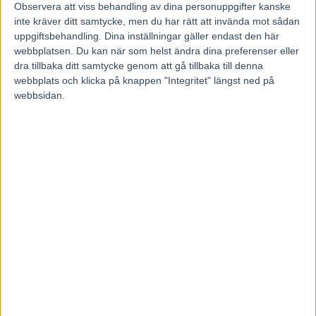
Observera att viss behandling av dina personuppgifter kanske
inte kräver ditt samtycke, men du har rätt att invända mot sådan
Hem
Elitloppet
uppgiftsbehandling. Dina inställningar gäller endast den här
webbplatsen. Du kan när som helst ändra dina preferenser eller
Solvalla höjer förstapriset i Harper
dra tillbaka ditt samtycke genom att gå tillbaka till denna
Hanovers lopp
webbplats och klicka på knappen "Integritet" längst ned på
webbsidan.
17 februari, 2021
80
Solvalla höjer förstapriset i Harper Hanovers lopp till en miljon
kronor.
– Det är ett lopp som många med oss tycker är, efter Elitloppet,
elitloppshelgens stora grej, säger Solvallas sportchef Anders
Malmrot i banans podcast.
Efter att ha delat ut 900 000 kronor till vinnaren under ett par år
sänktes i fjol förstapriset i Harper Hanovers lopp till en halv miljon
kronor. Det dubblas till årets upplaga som får Grupp I-status.
– Vi vill stärka upp Harper Hanovers och förhoppningsvis få någon
krydda där bak med någon läcker fransman eller något sådant, säger