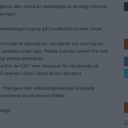
tjärna. Men också en avelshingst av skyhögt intresse.
Trav
eringen.
r varmblodiga hingstar på Sundbyholmstravet. Under
fortsatt är obesegrad i nio starter och som tog en
t, synades under lupp. Readly Express-sonen fick hela
t skattat avelsvärde.
nd Prix de l’UET men fokuserar för närvarande på
 Frankrike i vinter, bland annat i det stora
. Ytterligare fem utlandsstationerade så kallade
senteras vid ett senare tillfälle.
oäng):