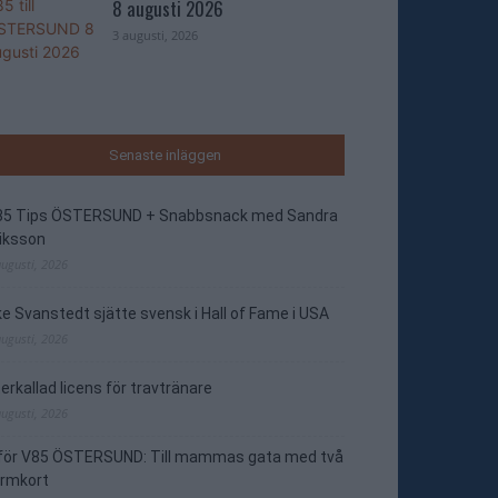
8 augusti 2026
3 augusti, 2026
Senaste inläggen
85 Tips ÖSTERSUND + Snabbsnack med Sandra
iksson
augusti, 2026
e Svanstedt sjätte svensk i Hall of Fame i USA
augusti, 2026
erkallad licens för travtränare
augusti, 2026
nför V85 ÖSTERSUND: Till mammas gata med två
ormkort