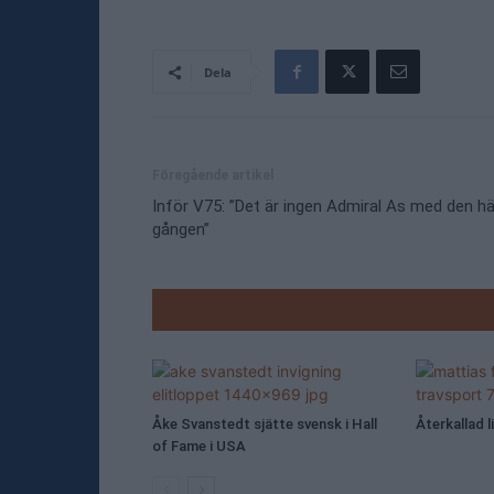
Dela
Föregående artikel
Inför V75: ”Det är ingen Admiral As med den hä
gången”
RELATE
Åke Svanstedt sjätte svensk i Hall
Återkallad l
of Fame i USA