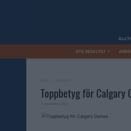
ATG RESULTAT
ANDE
HEM
TRAVNYTT
Toppbetyg för Calgary
6 november, 2021