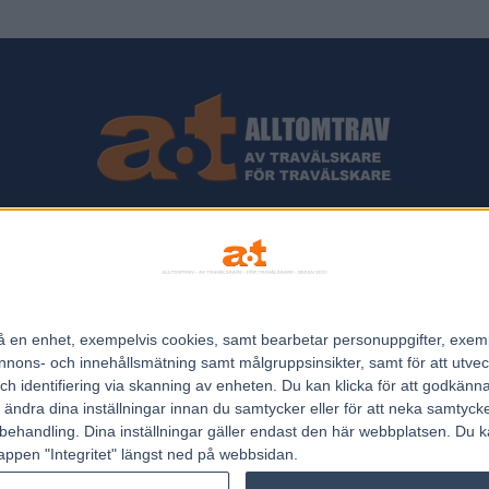
ips och Travnyheter, V75 Resultat, V75 Tips samt ett välbesökt Trav
Allt Om Trav - För Travälskare - Av Travälskare - sedan 2005.
n på en enhet, exempelvis cookies, samt bearbetar personuppgifter, exem
Kontakta oss:
kontakt@regemedia.se
ons- och innehållsmätning samt målgruppsinsikter, samt för att utveck
h identifiering via skanning av enheten. Du kan klicka för att godkänn
h ändra dina inställningar innan du samtycker eller för att neka samtyck
behandling. Dina inställningar gäller endast den här webbplatsen. Du kan
appen "Integritet" längst ned på webbsidan.