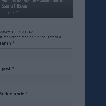
V85 Tips ÖSTERSUND + Snabbsnack med
Åke Svanstedt sjä
Sandra Eriksson
Fame i USA
8 augusti, 2026
7 augusti, 2026
ontakta ALLTOMTRAV
ält markerade med en
*
är obligatoriskt
Namn
*
E-post
*
Meddelande
*