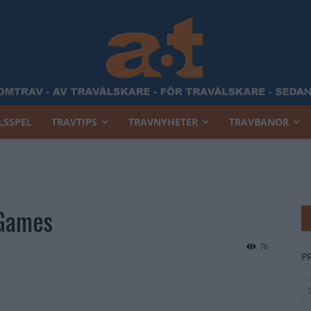
LSSPEL
TRAVTIPS
TRAVNYHETER
TRAVBANOR
Allt
 Games
Om
76
P