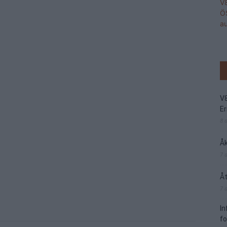
V
Er
8 
Åk
7 
Åt
7 
I
f