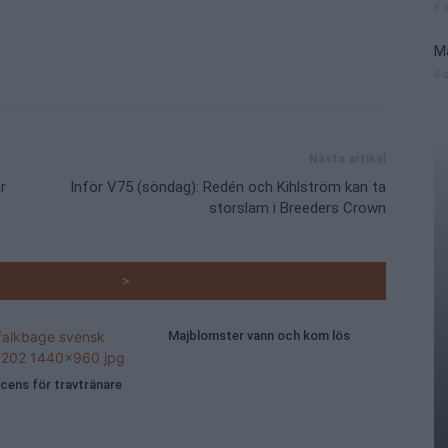
6 
Ma
6 
Nästa artikel
r
Inför V75 (söndag): Redén och Kihlström kan ta
storslam i Breeders Crown
RADE ARTIKLAR
>
Majblomster vann och kom lös
icens för travtränare