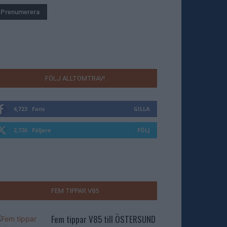
FÖLJ ALLTOMTRAV!
4,723
Fans
GILLA
2,726
Följare
FÖLJ
FEM TIPPAR V85
Fem tippar V85 till ÖSTERSUND