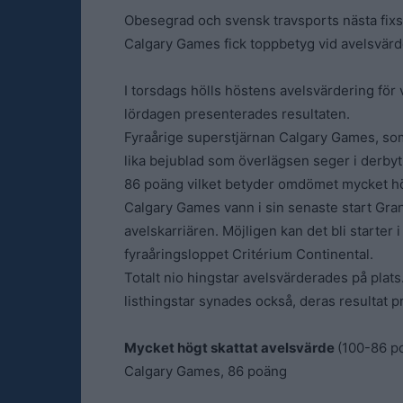
Obesegrad och svensk travsports nästa fixs
Calgary Games fick toppbetyg vid avelsvärd
I torsdags hölls höstens avelsvärdering fö
lördagen presenterades resultaten.
Fyraårige superstjärnan Calgary Games, som 
lika bejublad som överlägsen seger i derby
86 poäng vilket betyder omdömet mycket hög
Calgary Games vann i sin senaste start Gra
avelskarriären. Möjligen kan det bli starter i
fyraåringsloppet Critérium Continental.
Totalt nio hingstar avelsvärderades på plats
listhingstar synades också, deras resultat pre
Mycket högt skattat avelsvärde
(100-86 p
Calgary Games, 86 poäng