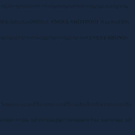
Björne låter defensiv i förhandssnacket men vi slår dövörat till rena
lir 6
–
åringen svårstoppad.
9 NOXX VRIJTHOUT
är en racer från
är motståndet är överkomligt men vi dubblar med
5 VERY KRONOS
. Vidare tar jag med favoriten som efter en bra årsdebut kanske plockar
terligare en häst och det hittar jag i Corsaronero Font som är stark och