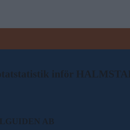
otatstatistik inför HALMST
SPELGUIDEN AB