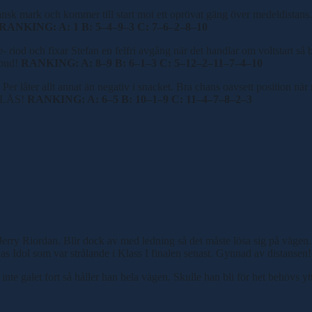
ransk
mark och kommer till start mot ett oprövat gäng över medeldistans. 
RANKING: A: 1 B: 5
–
4
–
9
–
3 C: 7
–
6
–
2
–
8
–
10
 riod och fixar Stefan en felfri avgång när det handlar om voltstart så b
tbud!
RANKING: A: 8
–
9 B: 6
–
1
–
3 C: 5
–
12
–
2
–
11
–
7
–
4
–
10
Per låter allt annat än negativ i snacket. Bra chans oavsett position n
O LÅS!
RANKING: A: 6
–
5 B: 10
–
1
–
9 C: 11
–
4
–
7
–
8
–
2
–
3
 Jerry Riordan. Blir dock av med ledning så det måste lösa sig på vägen
nas Idol som var strålande i Klass I finalen senast. Gynnad av distansen!
nte galet fort så håller han hela vägen. Skulle han bli för het behövs yt