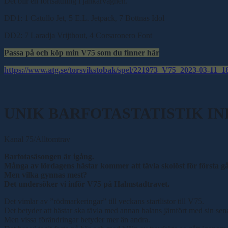
Det blir en fortsättning i jänkarvagnen.
DD1: 1 Catullo Jet, 5 E.L. Jetpack, 7 Bottnas Idol
DD2: 7 Laradja Vrijthout, 4 Corsaronero Font
Passa på och köp min V75 som du finner här
https://www.atg.se/torsvikstobak/spel/221973_V75_2023-03-11_1
UNIK BARFOTASTATISTIK I
Kanal 75/Alltomtrav
Barfotasäsongen är igång.
Många av lördagens hästar kommer att tävla skolöst för första g
Men vilka gynnas mest?
Det undersöker vi inför V75 på Halmstadtravet.
Det vimlar av ”rödmarkeringar” till veckans startlistor till V75.
Det betyder att hästar ska tävla med annan balans jämfört med sin senas
Men vissa förändringar betyder mer än andra.