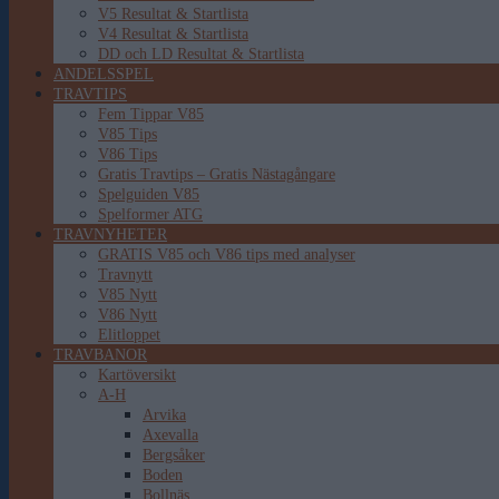
V5 Resultat & Startlista
V4 Resultat & Startlista
DD och LD Resultat & Startlista
ANDELSSPEL
TRAVTIPS
Fem Tippar V85
V85 Tips
V86 Tips
Gratis Travtips – Gratis Nästagångare
Spelguiden V85
Spelformer ATG
TRAVNYHETER
GRATIS V85 och V86 tips med analyser
Travnytt
V85 Nytt
V86 Nytt
Elitloppet
TRAVBANOR
Kartöversikt
A-H
Arvika
Axevalla
Bergsåker
Boden
Bollnäs