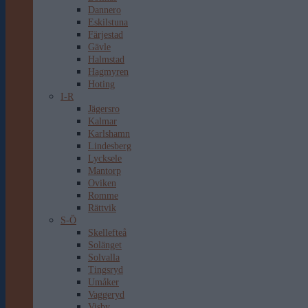
Dannero
Eskilstuna
Färjestad
Gävle
Halmstad
Hagmyren
Hoting
I-R
Jägersro
Kalmar
Karlshamn
Lindesberg
Lycksele
Mantorp
Oviken
Romme
Rättvik
S-Ö
Skellefteå
Solänget
Solvalla
Tingsryd
Umåker
Vaggeryd
Visby