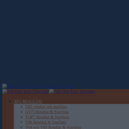
Allt Om Trav
ATG RESULTAT
V85 resultat och startlista
GS75 Resultat & Startlista
TOP7 Resultat & Startlista
V86 Resultat & Startlista
V64 och V65 Resultat & Startlista