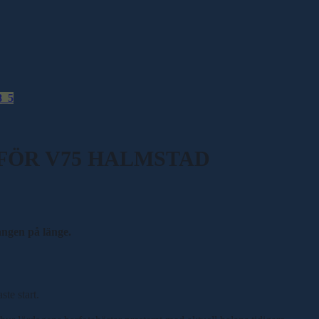
8_5
NFÖR V75 HALMSTAD
ången på länge.
te start.