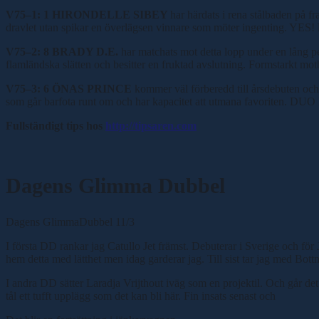
V75
–
1: 1 HIRONDELLE SIBEY
har härdats i rena stålbaden på f
dravlet utan spikar en överlägsen vinnare som möter ingenting. YES!
V75
–
2: 8 BRADY D.E.
har matchats mot detta lopp under en lång pe-
flamländska slätten och besitter en fruktad avslutning. Formstarkt mo
V75
–
3: 6 ÖNAS PRINCE
kommer väl förberedd till årsdebuten och 
som går barfota runt om och har kapacitet att utmana favoriten. DU
Fullständigt tips hos
http://tipsaren.com
Dagens Glimma Dubbel
Dagens GlimmaDubbel 11/3
I första DD rankar jag Catullo Jet främst. Debuterar i Sverige och för
hem detta med lätthet men idag garderar jag. Till sist tar jag med Bott
I andra DD sätter Laradja Vrijthout iväg som en projektil. Och går det i
tål ett tufft upplägg som det kan bli här. Fin insats senast och