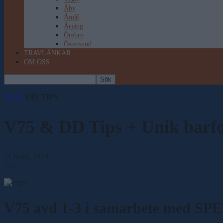
Åby
Åmål
Årjäng
Örebro
Östersund
TRAVLÄNKAR
OM OSS
HEM
V85 TIPS
V75 & DD Tips + Unik barf
11 mars, 2023
176
V75 avd 1-3 i samarbete med 