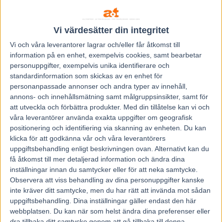
V75 förslag hos Spelguiden AB! 125.000 för de som
ryggade Tipsarens förslag på
tipsaren.com
lördagen före
Vi värdesätter din integritet
Jul!
Vi och våra
leverantorer
lagrar och/eller får åtkomst till
information på en enhet, exempelvis cookies, samt bearbetar
Tipsaren (MED TRE STJÄRNOR), Spelguiden och alla
personuppgifter, exempelvis unika identifierare och
andra andelar hittar ni
standardinformation som skickas av en enhet för
hos
https://atg.se/cigarrmagasinet
personanpassade annonser och andra typer av innehåll,
annons- och innehållsmätning samt målgruppsinsikter, samt för
att utveckla och förbättra produkter.
Med din tillåtelse kan vi och
våra leverantörer använda exakta uppgifter om geografisk
positionering och identifiering via skanning av enheten. Du kan
klicka för att godkänna vår och våra leverantörers
uppgiftsbehandling enligt beskrivningen ovan. Alternativt kan du
få åtkomst till mer detaljerad information och ändra dina
inställningar innan du samtycker eller för att neka samtycke.
Föregående artikel
Nästa artikel
Observera att viss behandling av dina personuppgifter kanske
Inför V86: Drömduon jagar
Inför V75 (skärtorsdag):
inte kräver ditt samtycke, men du har rätt att invända mot sådan
sjunde segern i tionde
Chapuy i brakande påskform
uppgiftsbehandling. Dina inställningar gäller endast den här
försöket tillsammans
webbplatsen. Du kan när som helst ändra dina preferenser eller
dra tillbaka ditt samtycke genom att gå tillbaka till denna