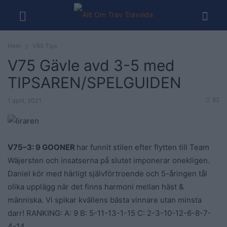
Hem
V85 Tips
V75 Gävle avd 3-5 med
TIPSAREN/SPELGUIDEN
82
1 april, 2021
V75
–
3: 9 GOONER
har funnit stilen efter flytten till Team
Wäjersten och insatserna på slutet imponerar onekligen.
Daniel kör med härligt självförtroende och 5-åringen tål
olika upplägg när det finns harmoni mellan häst &
människa. Vi spikar kvällens bästa vinnare utan minsta
darr! RANKING: A: 9 B: 5-11-13-1-15 C: 2-3-10-12-6-8-7-
4-14