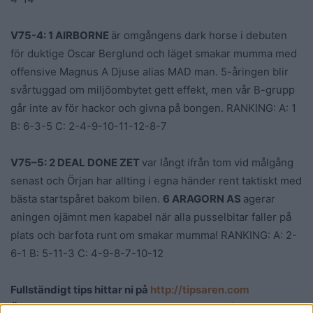
V75
-4: 1 AIRBORNE
är omgångens dark horse i debuten
för duktige Oscar Berglund och läget smakar mumma med
offensive Magnus A Djuse alias MAD man. 5-åringen blir
svårtuggad om miljöombytet gett effekt, men vår B-grupp
går inte av för hackor och givna på bongen. RANKING: A: 1
B: 6-3-5 C: 2-4-9-10-11-12-8-7
V75
–
5: 2 DEAL DONE ZET
var långt ifrån tom vid målgång
senast och Örjan har allting i egna händer rent taktiskt med
bästa startspåret bakom bilen.
6 ARAGORN AS
agerar
aningen ojämnt men kapabel när alla pusselbitar faller på
plats och barfota runt om smakar mumma! RANKING: A: 2-
6-1 B: 5-11-3 C: 4-9-8-7-10-12
Fullständigt tips hittar ni på
http://tipsaren.com
ÖVER 250.000 I NETTOVINST under 2020 på Tipsarens