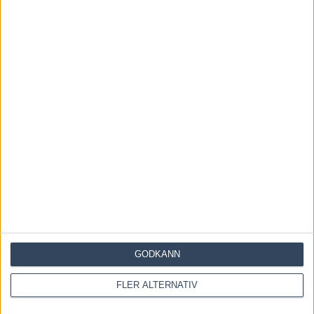
KOMMENTERA ARTIKELN
GODKÄNN
FLER ALTERNATIV
Save my name, email, and website in this browser for the