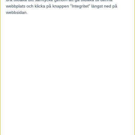
webbplats och klicka på knappen "Integritet" längst ned på
RELATERADE ARTIKLAR
webbsidan.
Inför V85 ÖSTERSUND: Till
mammas gata med två formkort
6 augusti, 2026
Inför V85 ÖSTERSUND: Världens
snabbaste hingst är tillbaka
4 augusti, 2026
Inför V85 DANNERO 2 augusti
2026: Obesegrad färgklick i
kriteriet
1 augusti, 2026
INGA KOMMENTARER