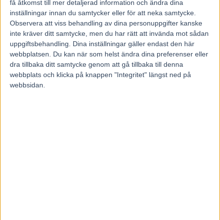
Höst: 10/27 (ROI 136)
få åtkomst till mer detaljerad information och ändra dina
inställningar innan du samtycker eller för att neka samtycke.
Kommentar: Ett stall som vinner sällan och inte startar så
Observera att viss behandling av dina personuppgifter kanske
ofta, men där det ändå är tydligt att man likt de senaste
inte kräver ditt samtycke, men du har rätt att invända mot sådan
säsongerna hittat nya växlar på höstkanten.
uppgiftsbehandling. Dina inställningar gäller endast den här
webbplatsen. Du kan när som helst ändra dina preferenser eller
dra tillbaka ditt samtycke genom att gå tillbaka till denna
Daniel Redén 30/59 (ROI 84)
webbplats och klicka på knappen "Integritet" längst ned på
29/60 (ROI 93) – 33/59 (ROI 114) – 43/57 (ROI 202)
webbsidan.
Höst: 28/56 (ROI 93)
Kommentar: Landets dominerande stall brukar ha allra
högst segerfrekvens på våren, men har stormat fram de
senaste veckorna. Att man dessutom vunnit till sällsynt
höga odds tyder på att hästarna överträffat redan högt
ställda förväntningar.
Högform
Daniel Wäjersten 25/54 (ROI 104)
27/56 (ROI 101) – 29/54 (ROI 88) – 35/59 (ROI 96)
Höst: 24/54 (ROI 96)