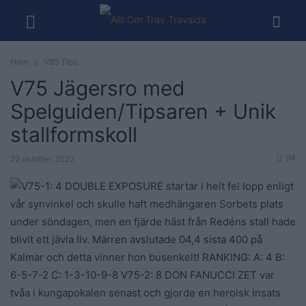
Hem
V85 Tips
V75 Jägersro med
Spelguiden/Tipsaren + Unik
stallformskoll
94
22 oktober, 2022