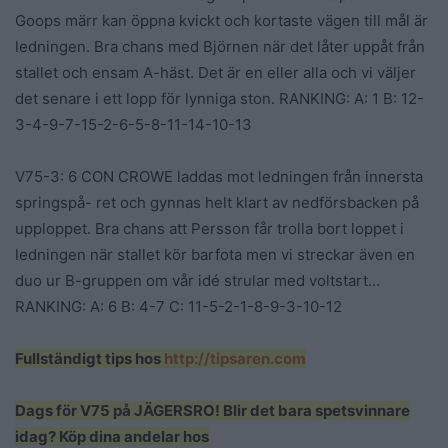
Goops märr kan öppna kvickt och kortaste vägen till mål är
ledningen. Bra chans med Björnen när det låter uppåt från
stallet och ensam A-häst. Det är en eller alla och vi väljer
det senare i ett lopp för lynniga ston. RANKING: A: 1 B: 12-
3-4-9-7-15-2-6-5-8-11-14-10-13
V75-3: 6 CON CROWE laddas mot ledningen från innersta
springspå- ret och gynnas helt klart av nedförsbacken på
upploppet. Bra chans att Persson får trolla bort loppet i
ledningen när stallet kör barfota men vi streckar även en
duo ur B-gruppen om vår idé strular med voltstart…
RANKING: A: 6 B: 4-7 C: 11-5-2-1-8-9-3-10-12
Fullständigt tips hos
http://tipsaren.com
Dags för V75 på JÄGERSRO! Blir det bara spetsvinnare
idag? Köp dina andelar hos