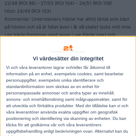
22/48 (ROI 88) – 27/53 (ROI 104) – 24/51 (ROI 108)
Höst: 24/49 (ROI 103)
Kommentar: Untersteiners hästar har alltid tävlat som bäst
på hösten och så är fallet även i år då stallet tycks mitt inne
i en härlig formtopp med seger i var fjärde start och
prisvärd ROI.
Vi värdesätter din integritet
Fredrik B Larsson 11/34 (ROI 82)
17/33 (ROI 107) – 24/41 (ROI 178) – 0/33 (ROI 0)
Vi och våra
leverantorer
lagrar och/eller får åtkomst till
information på en enhet, exempelvis cookies, samt bearbetar
Kommentar: Höstspecialist som verkar ha hittat rätt i år
personuppgifter, exempelvis unika identifierare och
igen. Ta sista kolumnen som bara innefattar tre starter i
standardinformation som skickas av en enhet för
oktober med en stor nypa salt och räkna med fortsatt goda
personanpassade annonser och andra typer av innehåll,
prestationer.
annons- och innehållsmätning samt målgruppsinsikter, samt för
Höst: 15/33 (ROI 155)
att utveckla och förbättra produkter.
Med din tillåtelse kan vi och
våra leverantörer använda exakta uppgifter om geografisk
positionering och identifiering via skanning av enheten. Du kan
Svend Dyhrberg 5/25 (ROI 76)
klicka för att godkänna vår och våra leverantörers
8/33 (ROI 64) – 13/43 (ROI 99) – 14/43 – (ROI 118)
uppgiftsbehandling enligt beskrivningen ovan. Alternativt kan du