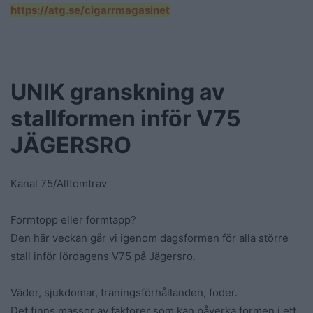
https://atg.se/cigarrmagasinet
UNIK granskning av
stallformen inför V75
JÄGERSRO
Kanal 75/Alltomtrav
Formtopp eller formtapp?
Den här veckan går vi igenom dagsformen för alla större
stall inför lördagens V75 på Jägersro.
Väder, sjukdomar, träningsförhållanden, foder.
Det finns massor av faktorer som kan påverka formen i ett