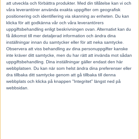
UTDELNING
7 RÄTT
542 935 kr
att utveckla och förbättra produkter.
Med din tillåtelse kan vi och
UTDELNING
6 RÄTT
2 046 kr
våra leverantörer använda exakta uppgifter om geografisk
positionering och identifiering via skanning av enheten. Du kan
UTDELNING
5 RÄTT
152 kr
klicka för att godkänna vår och våra leverantörers
uppgiftsbehandling enligt beskrivningen ovan. Alternativt kan du
OMSÄTTNING
få åtkomst till mer detaljerad information och ändra dina
inställningar innan du samtycker eller för att neka samtycke.
Observera att viss behandling av dina personuppgifter kanske
V75
: 79 418 098 KR
inte kräver ditt samtycke, men du har rätt att invända mot sådan
uppgiftsbehandling. Dina inställningar gäller endast den här
SYSTEM
: 1 132 302 ST
webbplatsen. Du kan när som helst ändra dina preferenser eller
V75 BOOST
dra tillbaka ditt samtycke genom att gå tillbaka till denna
webbplats och klicka på knappen "Integritet" längst ned på
7 RÄTT + BOOST: 5 429 350 KR
webbsidan.
6 RÄTT + BOOST: 204 600 KR
5 RÄTT + BOOST: 15 200 KR