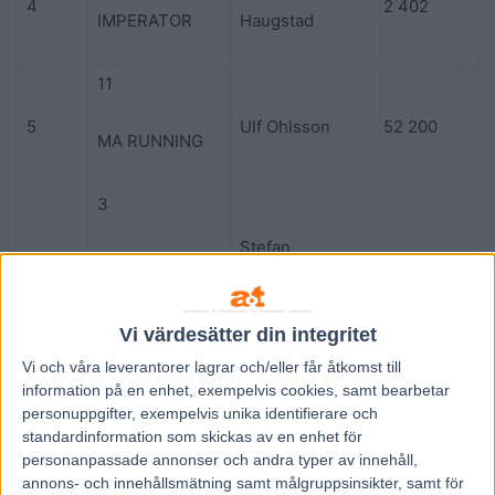
4
2 402
IMPERATOR
Haugstad
11
5
Ulf Ohlsson
52 200
MA RUNNING
3
Stefan
6
DONATELLO
182 612
Söderkvist
SISU
Vi värdesätter din integritet
7
Vi och våra
leverantorer
lagrar och/eller får åtkomst till
information på en enhet, exempelvis cookies, samt bearbetar
7
Joakim Lövgren
542 935
SPRINGOVER
personuppgifter, exempelvis unika identifierare och
standardinformation som skickas av en enhet för
personanpassade annonser och andra typer av innehåll,
annons- och innehållsmätning samt målgruppsinsikter, samt för