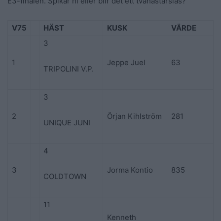
E3-finalen. Spikar ni eller blir det ett tvåhästarslås?
V75
HÄST
KUSK
VÄRDE
3
1
Jeppe Juel
63
TRIPOLINI V.P.
3
2
Örjan Kihlström
281
UNIQUE JUNI
4
3
Jorma Kontio
835
COLDTOWN
11
Kenneth