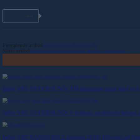
Dela
Föregående artikel
Det är superjackpot på V75
Nästa artikel
Anders Zackrisson njuter av att vara i rampljuset
Inför V85 ÖSTERSUND: Till mammas gata med två 
Inför V85 ÖSTERSUND: Världens snabbaste hingst ä
Inför V85 DANNERO 2 augusti 2026: Obesegrad färgkl