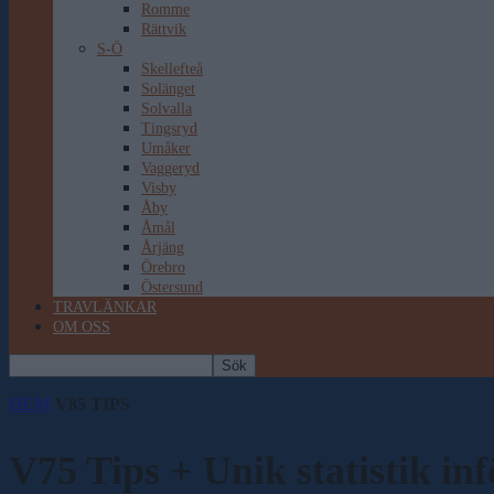
Romme
Rättvik
S-Ö
Skellefteå
Solänget
Solvalla
Tingsryd
Umåker
Vaggeryd
Visby
Åby
Åmål
Årjäng
Örebro
Östersund
TRAVLÄNKAR
OM OSS
HEM
V85 TIPS
V75 Tips + Unik statistik inf