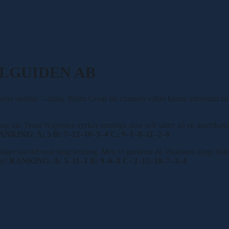
SPELGUIDEN AB
nsens snabba 7
–
åring. Björn Goop får chansen vilket känns intressant nä
gång när Team Wäjersten rycker samtliga skor och sätter på en amerika
ANKING: A: 5 B: 7
–
12
–
10
–
3
–
4 C: 9
–
1
–
8
–
11
–
2
–
6
ta läget när det osar tidig ledning. Men vi garderar då Walmann långt if
st!
RANKING: A: 5
–
11
–
1 B: 9
–
6
–
8 C: 2
–
12
–
10
–
7
–
3
–
4