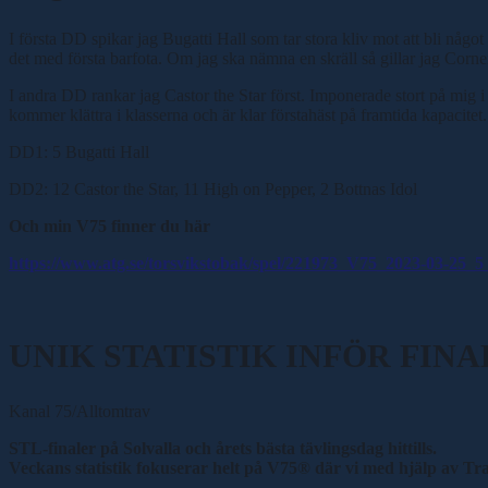
I första DD spikar jag Bugatti Hall som tar stora kliv mot att bli någ
det med första barfota. Om jag ska nämna en skräll så gillar jag Corn
I andra DD rankar jag Castor the Star först. Imponerade stort på mig i
kommer klättra i klasserna och är klar förstahäst på framtida kapacitet
DD1: 5 Bugatti Hall
DD2: 12 Castor the Star, 11 High on Pepper, 2 Bottnas Idol
Och min V75 finner du här
https://www.atg.se/torsvikstobak/spel/221973_V75_2023-03-25_5
UNIK STATISTIK INFÖR FIN
Kanal 75/Alltomtrav
STL-finaler på Solvalla och årets bästa tävlingsdag hittills.
Veckans statistik fokuserar helt på V75® där vi med hjälp av Tra