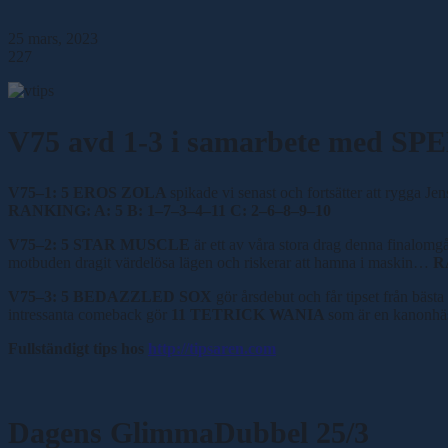
25 mars, 2023
227
V75 avd 1-3 i samarbete med 
V75
–
1: 5 EROS ZOLA
spikade vi senast och fortsätter att rygga Je
RANKING: A: 5 B: 1
–
7
–
3
–
4
–
11 C: 2
–
6
–
8
–
9
–
10
V75
–
2: 5 STAR MUSCLE
är ett av våra stora drag denna finalom
motbuden dragit värdelösa lägen och riskerar att hamna i maskin…
R
V75
–
3: 5 BEDAZZLED SOX
gör årsdebut och får tipset från bäs
intressanta comeback gör
11 TETRICK WANIA
som är en kanonhä
Fullständigt tips hos
http://tipsaren.com
Dagens GlimmaDubbel 25/3