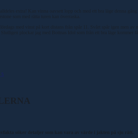
ot alldeles extra! Kan vinna oavsett lopp och med ett bra läge denna gån
erstone som med rätta turen kan överraska.
 lördags med vinst på kort distans från spår 11. Svårt spår igen men av
. Slutligen plockar jag med Bottnas Idol som från ett bra läge kommer få 
_5
ALERNA
vfakta söker detaljer som kan vara av värde i jakten på sju rätt.