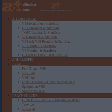
ATG RESULTAT
V85 resultat och startlista
GS75 Resultat & Startlista
TOP7 Resultat & Startlista
V86 Resultat & Startlista
V64 och V65 Resultat & Startlista
V5 Resultat & Startlista
V4 Resultat & Startlista
DD och LD Resultat & Startlista
ANDELSSPEL
TRAVTIPS
Fem Tippar V85
V85 Tips
V86 Tips
Gratis Travtips – Gratis Nästagångare
Spelguiden V85
Spelformer ATG
TRAVNYHETER
GRATIS V85 och V86 tips med analyser
Travnytt
V85 Nytt