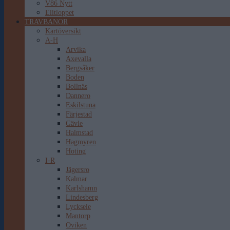
V86 Nytt
Elitloppet
TRAVBANOR
Kartöversikt
A-H
Arvika
Axevalla
Bergsåker
Boden
Bollnäs
Dannero
Eskilstuna
Färjestad
Gävle
Halmstad
Hagmyren
Hoting
I-R
Jägersro
Kalmar
Karlshamn
Lindesberg
Lycksele
Mantorp
Oviken