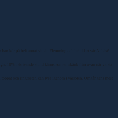
r han kör på helt annat sätt än Flemming och helt klart vår A
–
häst!
vagn. 10% i skrivande stund känns som en skänk från ovan när värsta
rån toppat och ringrosten kan lysa igenom i vårsolen. Omgångens mest