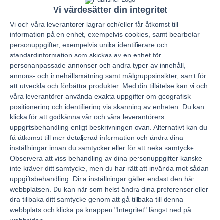
18 januari, 2023
Vi värdesätter din integritet
256
Vi och våra
leverantorer
lagrar och/eller får åtkomst till
information på en enhet, exempelvis cookies, samt bearbetar
personuppgifter, exempelvis unika identifierare och
V86 Tips i samarbete med SPELGUIDEN
standardinformation som skickas av en enhet för
AB
personanpassade annonser och andra typer av innehåll,
annons- och innehållsmätning samt målgruppsinsikter, samt för
V86
–
1
ÅBY
: 3 UNIQUE CREATION
har fina fartresurser i det
att utveckla och förbättra produkter.
Med din tillåtelse kan vi och
här säll- skapet och toppchans när Johan mest troligast får överta
våra leverantörer använda exakta uppgifter om geografisk
ledningen efter en bit. Men det finns två speediga motbud som kan
positionering och identifiering via skanning av enheten. Du kan
dra nytta av rygg ledaren och bruka medioker stretch över målrakan.
Trio på V86!
RANKING: A: 3 B: 7
–
5 C: 1
–
2
–
4
–
6
klicka för att godkänna vår och våra leverantörers
uppgiftsbehandling enligt beskrivningen ovan. Alternativt kan du
V86
–
2
SOLVALLA
: 7 MERCENARY
drog vinstlotten i
få åtkomst till mer detaljerad information och ändra dina
spårtombolan när Westholms vindsnabba 6
–
åring blåser till
inställningar innan du samtycker eller för att neka samtycke.
ledningen innan någon av motståndarna hunnit rycka upp
Observera att viss behandling av dina personuppgifter kanske
pickadollerna ur hölstret och Jörgen kan spåra runt om i kvällens
inte kräver ditt samtycke, men du har rätt att invända mot sådan
clou där B
–
gruppen också får plats…
RANKING: A: 7 B: 1
–
10
–
12
–
2
–
8 C: 4
–
5
–
3
–
9
–
6
–
11
uppgiftsbehandling. Dina inställningar gäller endast den här
webbplatsen. Du kan när som helst ändra dina preferenser eller
V86
–
3
ÅBY
: 5 DEVS DONATOR
gjorde en strålande comeback
dra tillbaka ditt samtycke genom att gå tillbaka till denna
efter massor av strul och imponerade storligen från ledningen.
webbplats och klicka på knappen "Integritet" längst ned på
Conrad blir svårtuggad om han får bestämma i täten men vi dubblar