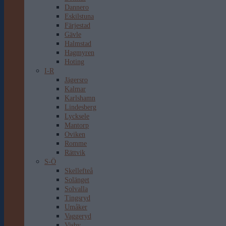
Dannero
Eskilstuna
Färjestad
Gävle
Halmstad
Hagmyren
Hoting
I-R
Jägersro
Kalmar
Karlshamn
Lindesberg
Lycksele
Mantorp
Oviken
Romme
Rättvik
S-Ö
Skellefteå
Solänget
Solvalla
Tingsryd
Umåker
Vaggeryd
Visby