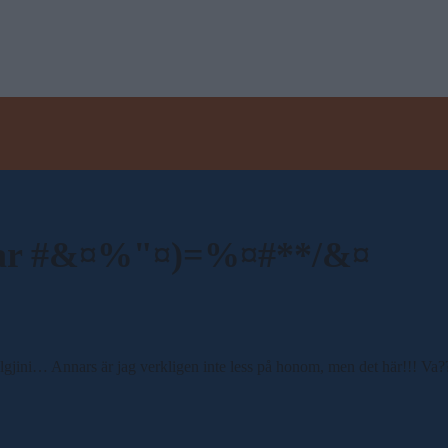
kar #&¤%"¤)=%¤#**/&¤
olgjini… Annars är jag verkligen inte less på honom, men det här!!! Va?