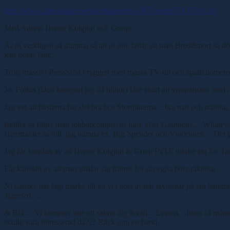
http://www.aftonbladet.se/sportbladet/trav365/article15132701.ab
Med Adress Herrar Kolgjini och Goop:
Är ni verkligen så dumma så att ni inte fattar att utan Breddsport så 
kan göras lång…
Trots massivt PressStöd i ryggen med massa TV-tid och spaltkilometer 
Jo, Folket (Den kategori jag då tillhör) Har svårt att sympatisera med
Jag vet att hästarna har det bra hos Stortränarna…bra mat och träning
Iställer så följer man jobbarkompisens häst, eller Grannens… What
Hemtrakter så vill jag nämna ex. Big Spender och Vincennes… Det ge
Jag får känslan av att Herrar Kolgjini & Goop INTE uttalar sig för T
Får känslan av att man uttalar sig främst för sin egna börs räkning….
Ni kanske har lagt märke till att vi i norr avstår tävlingar på era
Jägersro….
& BG… Vi kommer inte att sakna dig ikväll…Lessen…finns så många a
skulle vara intresserad då??? Räck upp en hand…