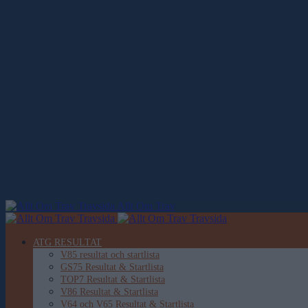
Allt Om Trav
ATG RESULTAT
V85 resultat och startlista
GS75 Resultat & Startlista
TOP7 Resultat & Startlista
V86 Resultat & Startlista
V64 och V65 Resultat & Startlista