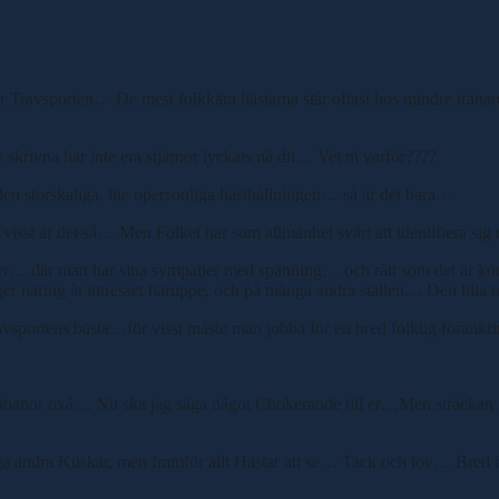
dör Travsporten… De mest folkkära hästarna står oftast hos mindre tränar
skrivna har inte era stjärnor lyckats nå dit… Vet ni varför????
 den storskaliga, lite opersonliga hästhållningen… så är det bara…
, visst är det så… Men Folket har som allmänhet svårt att identifiera s
ever… där man har sina sympatier med spänning… och rätt som det är
r näring åt intresset häruppe, och på många andra ställen… Den lilla
ravsportens bästa…för visst måste man jobba för en bred folklig föran
 hemmabanor oxå… Nu ska jag säga något Chokerande till er…Men sträck
ndra Kuskar, men framför allt Hästar att se… Tack och lov… Bred fol