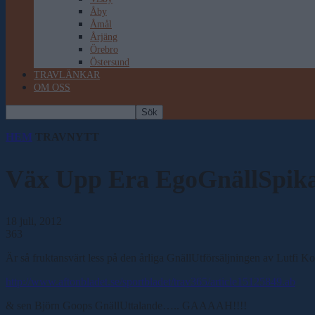
Åby
Åmål
Årjäng
Örebro
Östersund
TRAVLÄNKAR
OM OSS
HEM
TRAVNYTT
Väx Upp Era EgoGnällSpi
18 juli, 2012
363
Är så fruktansvärt less på den årliga GnällUtförsäljningen av Lutfi K
http://www.aftonbladet.se/sportbladet/trav365/article15125849.ab
& sen Björn Goops GnällUttalande….. GAAAAH!!!!