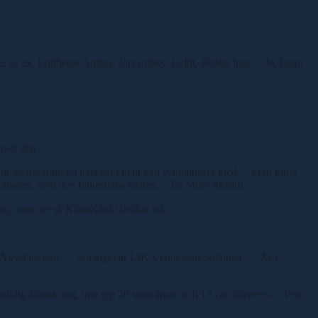
e, se ex. Fridhems Ambra, Järvsöfaks, Callit, Bolets Igor… Ja, listan
ig med den…
 kommer det fram en häst som man kan sympatisera med… Från mina
 tränaren, med den fantastiska hästen… En Story liksom…
kring, som det så KlämKäckt brukar stå….
an Åby/Jägersro –> Solänget är LIKA lång som Solänget –> Åby/
klig förankring, inte typ 20 stortränare och 17 catchdrivers… Vem