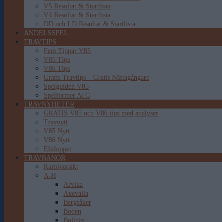
V5 Resultat & Startlista
V4 Resultat & Startlista
DD och LD Resultat & Startlista
ANDELSSPEL
TRAVTIPS
Fem Tippar V85
V85 Tips
V86 Tips
Gratis Travtips – Gratis Nästagångare
Spelguiden V85
Spelformer ATG
TRAVNYHETER
GRATIS V85 och V86 tips med analyser
Travnytt
V85 Nytt
V86 Nytt
Elitloppet
TRAVBANOR
Kartöversikt
A-H
Arvika
Axevalla
Bergsåker
Boden
Bollnäs