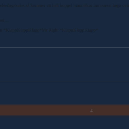
delsedagskalas så kommer ett helt koppel människor intressetat hejja 
ravet…
ht *KlappKlappKlapp*Mr Right *KlappKlappKlapp*
RELATERADE ARTIKLAR
>