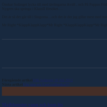
Önskar Solänget lycka till med tävlingarna ikväll , och På Pappas Fö
Nygren ska springa i KlassII försöket….
Det är så det går till i Stugorna…och det är det jag gillar mest med t
Mr Right *KlappKlappKlapp*Mr Right *KlappKlappKlapp*Mr Rig
Dela
Föregående artikel
V86 Solänget 18 Juli 2012
Nästa artikel
Väx upp era EgoGnällspikar!!!
Majblomster vann och kom lös