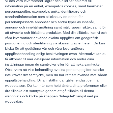
Vi och våra
leverantorer
lagrar och/eller får åtkomst till
2 maj, 2026
information på en enhet, exempelvis cookies, samt bearbetar
personuppgifter, exempelvis unika identifierare och
standardinformation som skickas av en enhet för
personanpassade annonser och andra typer av innehåll,
annons- och innehållsmätning samt målgruppsinsikter, samt för
att utveckla och förbättra produkter.
Med din tillåtelse kan vi och
våra leverantörer använda exakta uppgifter om geografisk
positionering och identifiering via skanning av enheten. Du kan
klicka för att godkänna vår och våra leverantörers
uppgiftsbehandling enligt beskrivningen ovan. Alternativt kan du
få åtkomst till mer detaljerad information och ändra dina
inställningar innan du samtycker eller för att neka samtycke.
Observera att viss behandling av dina personuppgifter kanske
inte kräver ditt samtycke, men du har rätt att invända mot sådan
OM OSS
uppgiftsbehandling. Dina inställningar gäller endast den här
webbplatsen. Du kan när som helst ändra dina preferenser eller
dra tillbaka ditt samtycke genom att gå tillbaka till denna
Travtips och Travnyheter, V75 Resultat, V75 Tips samt ett
webbplats och klicka på knappen "Integritet" längst ned på
välbesökt Travforum.
webbsidan.
Allt Om Trav - För Travälskare - Av Travälskare - sedan 2005.