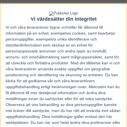
Vi värdesätter din integritet
Vi och våra
leverantorer
lagrar och/eller får åtkomst till
information på en enhet, exempelvis cookies, samt bearbetar
personuppgifter, exempelvis unika identifierare och
standardinformation som skickas av en enhet för
personanpassade annonser och andra typer av innehåll,
annons- och innehållsmätning samt målgruppsinsikter, samt för
att utveckla och förbättra produkter.
Med din tillåtelse kan vi och
våra leverantörer använda exakta uppgifter om geografisk
positionering och identifiering via skanning av enheten. Du kan
klicka för att godkänna vår och våra leverantörers
uppgiftsbehandling enligt beskrivningen ovan. Alternativt kan du
få åtkomst till mer detaljerad information och ändra dina
Hem
V85 Tips
inställningar innan du samtycker eller för att neka samtycke.
Observera att viss behandling av dina personuppgifter kanske
Dagens GlimmaDubbel 25/2
inte kräver ditt samtycke, men du har rätt att invända mot sådan
uppgiftsbehandling. Dina inställningar gäller endast den här
25 februari, 2023
webbplatsen. Du kan när som helst ändra dina preferenser eller
53