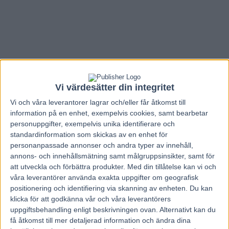
Vi värdesätter din integritet
Vi och våra
leverantorer
lagrar och/eller får åtkomst till
information på en enhet, exempelvis cookies, samt bearbetar
personuppgifter, exempelvis unika identifierare och
standardinformation som skickas av en enhet för
personanpassade annonser och andra typer av innehåll,
annons- och innehållsmätning samt målgruppsinsikter, samt för
att utveckla och förbättra produkter.
Med din tillåtelse kan vi och
Hem
V85 Nytt
våra leverantörer använda exakta uppgifter om geografisk
positionering och identifiering via skanning av enheten. Du kan
Inför V75 LÖRDAG: Elithäst jagar
klicka för att godkänna vår och våra leverantörers
revansch
uppgiftsbehandling enligt beskrivningen ovan. Alternativt kan du
få åtkomst till mer detaljerad information och ändra dina