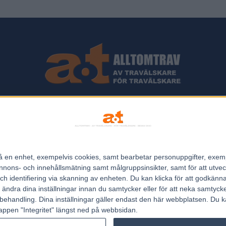
ips och Travnyheter, V75 Resultat, V75 Tips samt ett välbesökt Trav
Allt Om Trav - För Travälskare - Av Travälskare - sedan 2005.
n på en enhet, exempelvis cookies, samt bearbetar personuppgifter, exem
Kontakta oss:
kontakt@regemedia.se
ons- och innehållsmätning samt målgruppsinsikter, samt för att utveck
h identifiering via skanning av enheten. Du kan klicka för att godkänn
h ändra dina inställningar innan du samtycker eller för att neka samtyck
behandling. Dina inställningar gäller endast den här webbplatsen. Du kan
appen "Integritet" längst ned på webbsidan.