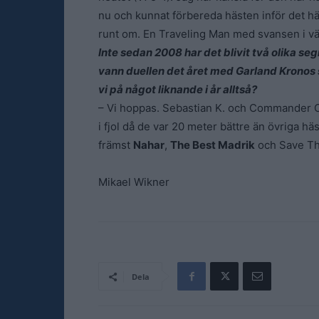
nu och kunnat förbereda hästen inför det hä
runt om. En Traveling Man med svansen i vädre
Inte sedan 2008 har det blivit två olika seg
vann duellen det året med Garland Kronos
vi på något liknande i år alltså?
– Vi hoppas. Sebastian K. och Commander Crow
i fjol då de var 20 meter bättre än övriga hä
främst
Nahar
,
The Best Madrik
och Save The
Mikael Wikner
Dela