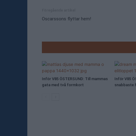
Föregående artikel
Oscarssons flyttar hem!
RELATE
Inför V85 ÖSTERSUND: Till mammas
Inför V85 
gata med två formkort
snabbaste h