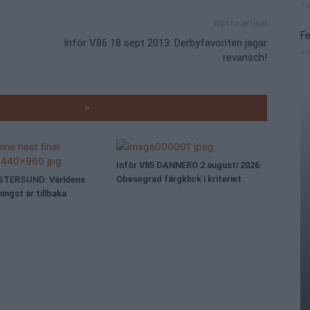
3 
Nästa artikel
Fe
Inför V86 18 sept 2013: Derbyfavoriten jagar
3 
revansch!
RADE ARTIKLAR
>
Inför V85 DANNERO 2 augusti 2026:
Obesegrad färgklick i kriteriet
ÖSTERSUND: Världens
ingst är tillbaka