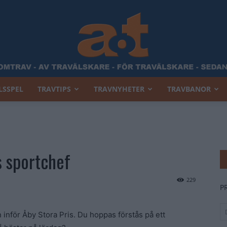
LSSPEL
TRAVTIPS
TRAVNYHETER
TRAVBANOR
Allt
s sportchef
Om
229
P
inför Åby Stora Pris. Du hoppas förstås på ett