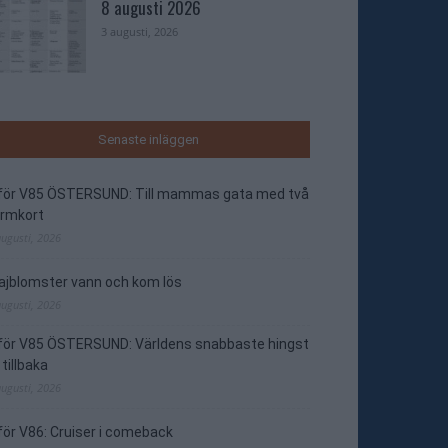
8 augusti 2026
3 augusti, 2026
Senaste inläggen
nför V85 ÖSTERSUND: Till mammas gata med två
ormkort
augusti, 2026
jblomster vann och kom lös
augusti, 2026
nför V85 ÖSTERSUND: Världens snabbaste hingst
 tillbaka
augusti, 2026
för V86: Cruiser i comeback