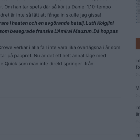
r. Om han tar spets där så kör ju Daniel 1.10-tempo
t är inte så lätt att fånga in skulle jag gissa!
rare i heaten och en avgörande batalj. Lutfi Kolgjini
 som besegrade franske L’Amiral Mauzun. Då hoppas
e verkar i alla fall inte vara lika överlägsna i år som
star på pappret. Nu är det ett helt annat läge med
I
 Quick som man inte direkt springer ifrån.
f
6 
Ma
6 
I
är
4 
In