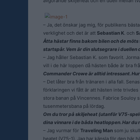
avgörande skiljeheat och en duell mellan tv
– Ja, det önskar jag mig, för publikens bästa.
verklighet och det är att
Sebastian K
. och
S
Åtta hästar finns bakom bilen och de möt
startspår. Vem är din slutsegrare i duellen
– Jag håller Sebastian K. som favorit. Jorm
vill i de här loppen då hästen både är bra fr
Commander Crowe är alltid intressant. Hur 
– Det låter bra från tränaren i alla fall. S
förklaringen vi fått är att hästen inte triv
stora banan på Vincennes. Fabrice Souloy s
tusenmetersbana på lördag.
Om du tror på skiljeheat (utanför V75-spel
dina vinnare i de båda heatloppen. Har du 
– Jag vurmar för
Traveling Man
som ju skull
heatet (V75-1). Jag har känsla för den här h