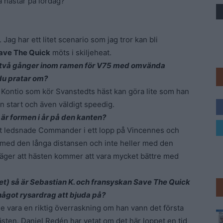
å hästar på lördag?
Trav
 Jag har ett litet scenario som jag tror kan bli
ave The Quick
möts i skiljeheat.
s två gånger inom ramen för V75 med omvända
 du pratar om?
a Kontio som kör Svanstedts häst kan göra lite som han
ån start och även väldigt speedig.
är formen i år på den kanten?
enast ledsnade Commander i ett lopp på Vincennes och
des med den långa distansen och inte heller med den
äger att hästen kommer att vara mycket bättre med
et) så är Sebastian K. och fransyskan Save The Quick
något rysardrag att bjuda på?
e vara en riktig överraskning om han vann det första
ästen. Daniel Redén har vetat om det här loppet en tid