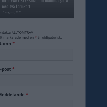
Inför V85 ÖSTERSUND: Till mammas gata
med två formkort
Majblomster vann
6 augusti, 2026
6 augusti, 2026
ontakta ALLTOMTRAV
ält markerade med en
*
är obligatoriskt
Namn
*
E-post
*
Meddelande
*