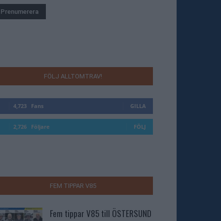
FÖLJ ALLTOMTRAV!
4,723
Fans
GILLA
2,726
Följare
FÖLJ
FEM TIPPAR V85
Fem tippar V85 till ÖSTERSUND