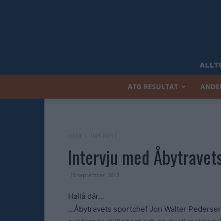
ATG RESULTAT
ANDE
HEM
V85 NYTT
Intervju med Åbytravet
18 september, 2013
Hallå där…
…Åbytravets sportchef Jon Walter Pedersen 