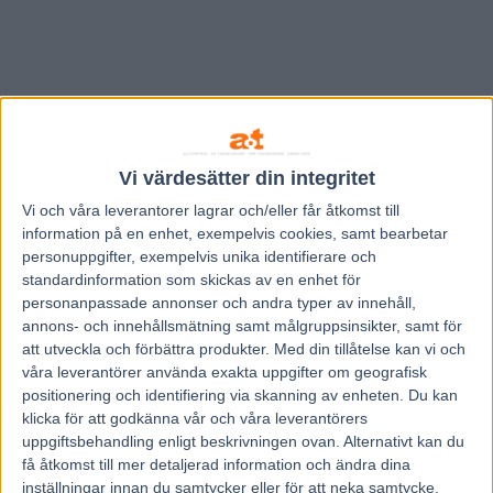
Vi värdesätter din integritet
Vi och våra
leverantorer
lagrar och/eller får åtkomst till
information på en enhet, exempelvis cookies, samt bearbetar
personuppgifter, exempelvis unika identifierare och
standardinformation som skickas av en enhet för
personanpassade annonser och andra typer av innehåll,
annons- och innehållsmätning samt målgruppsinsikter, samt för
att utveckla och förbättra produkter.
Med din tillåtelse kan vi och
våra leverantörer använda exakta uppgifter om geografisk
Hem
V85 Tips
positionering och identifiering via skanning av enheten. Du kan
V75 HALMSTAD 23 april 2022
klicka för att godkänna vår och våra leverantörers
uppgiftsbehandling enligt beskrivningen ovan. Alternativt kan du
få åtkomst till mer detaljerad information och ändra dina
23 april, 2022
140
inställningar innan du samtycker eller för att neka samtycke.