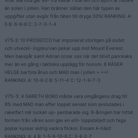
final. Barfota ger ex- tra växlar i starten och Björn är hetare
än solen i jollen. Han bränner sällan den här typen av
uppgifter utan avgör från täten till dryga 30%! RANKING: A:
5 B: 6-9-8 C: 2-7-3-1-4
V75-2: 10 PROSECCO har imponerat storligen på slutet
och utveckl- ingskurvan pekar upp mot Mount Everest.
Men bakspår samt Adrian oroar oss när det blivit pannkaka
mer än en gång i taktiska upplägg för honom. 6 RÄSER
HELGE barfota ånyo och MAD man i jollen = ++!
RANKING: A: 10-6-2 B: 5-11-4 C: 12-1-9-7-3
V75-3: 4 GARETH BOKO måste vara omgångens drag till
9% med MAD man efter loppet senast som avslutades i
raketfart när luckan up- penbarade sig. 8-åringen har hittat
formen från våren som gav en elit- loppsbiljett och fega
pojkar kysser aldrig vackra flickor. Ensam A-häst!
RANKING: A: 4 B: 1-5-9-10-8 C: 3-6-2-7