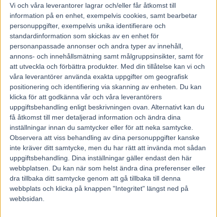
Vi och våra
leverantorer
lagrar och/eller får åtkomst till
mot de inte allra värsta märrarna ska hon ha toppchans i
information på en enhet, exempelvis cookies, samt bearbetar
nästa start
personuppgifter, exempelvis unika identifierare och
standardinformation som skickas av en enhet för
personanpassade annonser och andra typer av innehåll,
1 DIGITAL CLASS s 6 Ulf Ohlsson
annons- och innehållsmätning samt målgruppsinsikter, samt för
kämpade tappert utanpå Hevin Boko och får överbetyg
att utveckla och förbättra produkter.
Med din tillåtelse kan vi och
som trea
våra leverantörer använda exakta uppgifter om geografisk
positionering och identifiering via skanning av enheten. Du kan
klicka för att godkänna vår och våra leverantörers
5 MELLBY FREE s 7 Björn Goop
uppgiftsbehandling enligt beskrivningen ovan. Alternativt kan du
6-utv, med 750 kv, med i fjärdespår 300 kv, ut 200 kv, bra
få åtkomst till mer detaljerad information och ändra dina
avslutning o visade 10,2 si 800, tävlade med skor runt om
inställningar innan du samtycker eller för att neka samtycke.
Observera att viss behandling av dina personuppgifter kanske
inte kräver ditt samtycke, men du har rätt att invända mot sådan
11 LA VERITE v 4 Jorma Kontio
uppgiftsbehandling. Dina inställningar gäller endast den här
5-utv, på 1700 kv o utv led 1450 kv, höll starkt men fick ge
webbplatsen. Du kan när som helst ändra dina preferenser eller
sig mot en smygkörd hääst
dra tillbaka ditt samtycke genom att gå tillbaka till denna
webbplats och klicka på knappen "Integritet" längst ned på
webbsidan.
7 B.SACAMANO v 4 Micael Melander
sist i 6-utv, på i tredjespår 900 kv, 5-utv 600 kv, med i