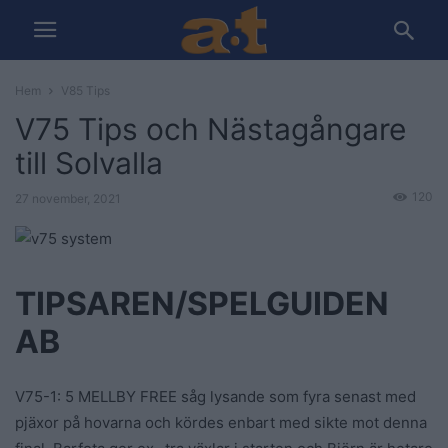
Hem
V85 Tips
V75 Tips och Nästagångare
till Solvalla
120
27 november, 2021
TIPSAREN/SPELGUIDEN
AB
V75-1: 5 MELLBY FREE såg lysande som fyra senast med
pjäxor på hovarna och kördes enbart med sikte mot denna