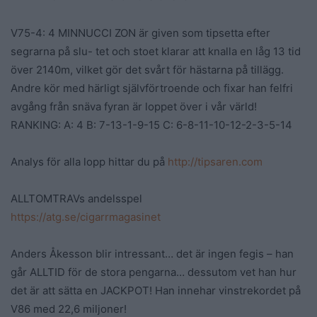
V75-4: 4 MINNUCCI ZON är given som tipsetta efter
segrarna på slu- tet och stoet klarar att knalla en låg 13 tid
över 2140m, vilket gör det svårt för hästarna på tillägg.
Andre kör med härligt självförtroende och fixar han felfri
avgång från snäva fyran är loppet över i vår värld!
RANKING: A: 4 B: 7-13-1-9-15 C: 6-8-11-10-12-2-3-5-14
Analys för alla lopp hittar du på
http://tipsaren.com
ALLTOMTRAVs andelsspel
https://atg.se/cigarrmagasinet
Anders Åkesson blir intressant… det är ingen fegis – han
går ALLTID för de stora pengarna… dessutom vet han hur
det är att sätta en JACKPOT! Han innehar vinstrekordet på
V86 med 22,6 miljoner!