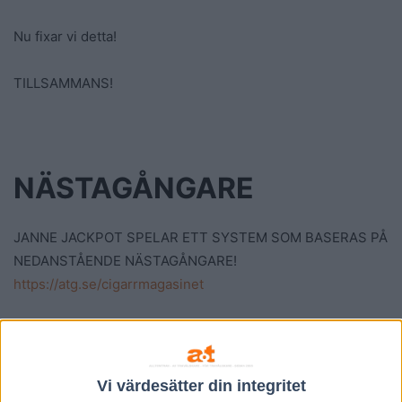
Nu fixar vi detta!
TILLSAMMANS!
NÄSTAGÅNGARE
JANNE JACKPOT SPELAR ETT SYSTEM SOM BASERAS PÅ
NEDANSTÅENDE NÄSTAGÅNGARE!
https://atg.se/cigarrmagasinet
8 BARBRO KRONOS (IT) s 4 Erik Adielsson
gjorde första starten i Stoeliten och visade direkt att hon
blir att räkna med när hon efter 1.11,4/1000 spurtade in som
Vi värdesätter din integritet
tvåa bakom Hevin Boko. Från ett bättre utgångsläge och