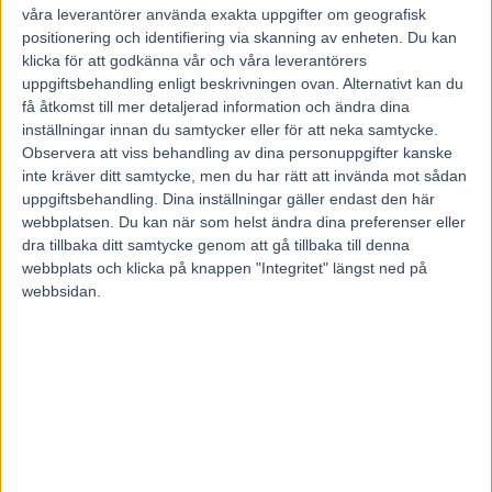
våra leverantörer använda exakta uppgifter om geografisk
positionering och identifiering via skanning av enheten. Du kan
klicka för att godkänna vår och våra leverantörers
Anders Lindqvist tippar Ready Cash men rankar tre svenska hästar
uppgiftsbehandling enligt beskrivningen ovan. Alternativt kan du
bland de fem främsta i Prix d’Amerique. – Årets upplaga är en av de
vassaste på länge.
få åtkomst till mer detaljerad information och ändra dina
inställningar innan du samtycker eller för att neka samtycke.
Startlistan till Prix d’Amerique är klar och vi gjorde ett besök hos
Observera att viss behandling av dina personuppgifter kanske
travtränaren Anders Lindqvist i hans borg på Grosbois. Anders
inte kräver ditt samtycke, men du har rätt att invända mot sådan
Lindqvist är expert på fransk travsport efter många år i Frankrike
uppgiftsbehandling. Dina inställningar gäller endast den här
och vi bad honom gå igenom de 18 som gör upp om 4,5 miljoner
webbplatsen. Du kan när som helst ändra dina preferenser eller
kronor och evig ära på söndag och även ranka de främsta.
Vad
tycker du om årets upplaga av Prix d’Amerique?
– Det är en av de
dra tillbaka ditt samtycke genom att gå tillbaka till denna
vassaste på länge. Även om det inte är så många franska toppar så
webbplats och klicka på knappen "Integritet" längst ned på
kompenseras det av många bra svenskar.
Och så är vi nyfikna på
webbsidan.
din ranking?
– Ready Cash är etta, sedan rankar jag Maharajah tvåa
före Raja Mirchi som är trea. Raja är lite för ojämn, annars var jag
inne på honom som tvåa. Royal Dream är min fyra och sedan håller
jag Quarcio du Chene som femma. Utöver de fem så tror jag bara
ytterligare tre kan blanda sig diskussionen och det är Tiego d’Etang,
Un Mec d’Heripre och Timoko.
Anders Lindqvist kommenterar hela startfältet i Prix
d’Amerique: 1 Un Mec d’Heripre
– är loppets joker och
femåringen är den häst i hela fältet med störst utvecklingspotential.
2
Roxana de Barbray
– är en överraskning och en häst jag tror kan