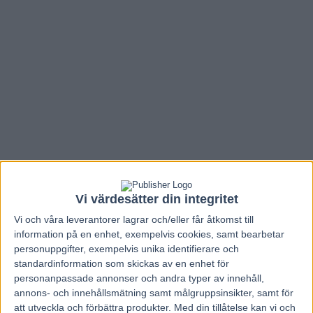
Vi värdesätter din integritet
Vi och våra
leverantorer
lagrar och/eller får åtkomst till
information på en enhet, exempelvis cookies, samt bearbetar
Hem
Travnytt
personuppgifter, exempelvis unika identifierare och
Inför PdA: Lindqvist rankar!
standardinformation som skickas av en enhet för
personanpassade annonser och andra typer av innehåll,
annons- och innehållsmätning samt målgruppsinsikter, samt för
24 januari, 2013
att utveckla och förbättra produkter.
Med din tillåtelse kan vi och
238