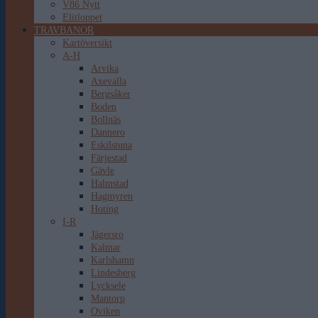
V86 Nytt
Elitloppet
TRAVBANOR
Kartöversikt
A-H
Arvika
Axevalla
Bergsåker
Boden
Bollnäs
Dannero
Eskilstuna
Färjestad
Gävle
Halmstad
Hagmyren
Hoting
I-R
Jägersro
Kalmar
Karlshamn
Lindesberg
Lycksele
Mantorp
Oviken