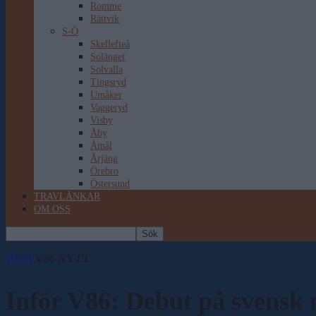
Romme
Rättvik
S-Ö
Skellefteå
Solänget
Solvalla
Tingsryd
Umåker
Vaggeryd
Visby
Åby
Åmål
Årjäng
Örebro
Östersund
TRAVLÄNKAR
OM OSS
HEM
V86 NYTT
Inför V86: Debut på svensk