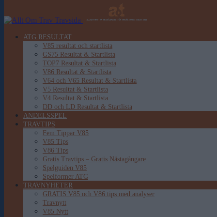
ATG RESULTAT
V85 resultat och startlista
GS75 Resultat & Startlista
TOP7 Resultat & Startlista
V86 Resultat & Startlista
V64 och V65 Resultat & Startlista
V5 Resultat & Startlista
V4 Resultat & Startlista
DD och LD Resultat & Startlista
ANDELSSPEL
TRAVTIPS
Fem Tippar V85
V85 Tips
V86 Tips
Gratis Travtips – Gratis Nästagångare
Spelguiden V85
Spelformer ATG
TRAVNYHETER
GRATIS V85 och V86 tips med analyser
Travnytt
V85 Nytt