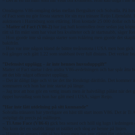
– Det är en fin märr som har visat bra kvaliteter. Hon kan duga i lite s
Onsdagens V86-omgång delas mellan Bergsåker och Solvalla. På huvud
of Fact som nu gör första starten för sin nya tränare Reijo Liljendah
auktionen i Harrisburg som ettåring. Hon kostade 25 000 dollar och har
– Matter of Fact (V86-2)
har jag haft kontrollen över sedan jag köpt
rätt så fin märr som har visat bra kvaliteter och är startsnabb, säger Re
– Hon gjorde inte så många starter som tvååring men gjorde det skapli
bakifrån.
– Hon var inte någon bland de bättre treårsstona i USA men hon gick br
två gånger och gått 1.22 som snabbast över full distans. Det verkar bra
”Defensivt upplägg – är inte hennes huvuduppgift”
Matter of Fact startar i den andra V86-avdelningen och har spår åtta 
att det blir något offensivt upplägg.
– Det är dåligt läge och vi tar det lite försiktigt därifrån. Det kommer 
sommaren och hon har inte startat på länge.
– Jag tror att hon gör en vettig insats men är halvdåligt påläst när d
öppet huvudlag som hon har gått med i USA, säger Reijo.
”Har inte fått utdelning på sitt kunnande”
Solvalla-tränaren har ytterligare en häst till start inom V86. Det är Ti
snöpligt dit precis på mållinjen.
– Ti Amo Face (V86-6)
gick bra senast och höll sig lugn i ledningen 
Nu kom det en snabbt långt ut istället och slog av henne på linjen.
– Hästen är annars i rätt så bra form men har inte riktigt fått utdelni