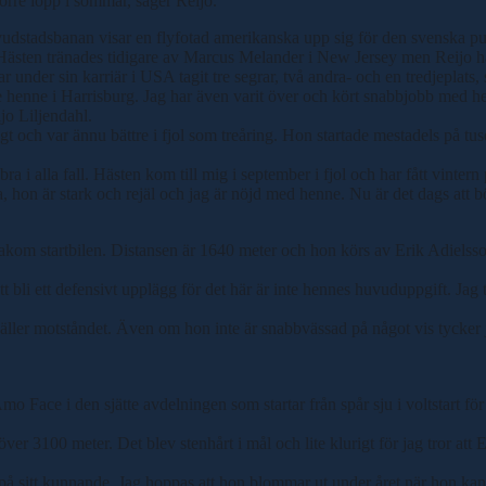
törre lopp i sommar, säger Reijo.
stadsbanan visar en flyfotad amerikanska upp sig för den svenska pub
l. Hästen tränades tidigare av Marcus Melander i New Jersey men Reijo ha
 under sin karriär i USA tagit tre segrar, två andra- och en tredjeplats,
e henne i Harrisburg. Jag har även varit över och kört snabbjobb med hen
ijo Liljendahl.
gt och var ännu bättre i fjol som treåring. Hon startade mestadels på t
a i alla fall. Hästen kom till mig i september i fjol och har fått vinte
, hon är stark och rejäl och jag är nöjd med henne. Nu är det dags att bö
bakom startbilen. Distansen är 1640 meter och hon körs av Erik Adielsso
att bli ett defensivt upplägg för det här är inte hennes huvuduppgift. Jag
et gäller motståndet. Även om hon inte är snabbvässad på något vis tycke
 Amo Face i den sjätte avdelningen som startar från spår sju i voltstart 
över 3100 meter. Det blev stenhårt i mål och lite klurigt för jag tror att
ng på sitt kunnande. Jag hoppas att hon blommar ut under året när hon kan 