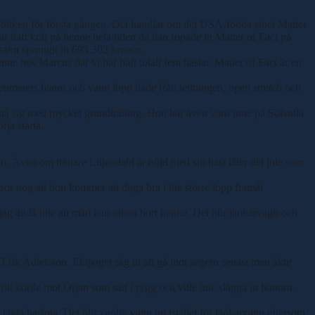
liken för första gången. Det handlar om det USA-födda stoet Matter
r haft koll på henne hela tiden då han ropade in Matter of Fact på
 samt sprungit in 693 302 kronor.
ne hos Marcus där vi har haft totalt fem hästar. Matter of Fact är en
usenmeters banor och vann lopp både från ledningen, open stretch och
rn på sig med mycket grundträning. Hon har även varit inne på Solvalla
rja starta.
n. Även om tränare Liljendahl är nöjd med sin häst låter det inte som
 tror nog att hon kommer att duga bra i lite större lopp framåt
r jag ändå inte att man kan räkna bort henne. Det blir jänkarvagn och
för Erik Adielsson. Ekipaget såg ut att gå mot segern senast men åkte
 Erik körde mot Örjan som satt i rygg och ville inte släppa ut honom.
tävla barfota. Det blir vanlig vagn nu istället för jänkarvagn eftersom