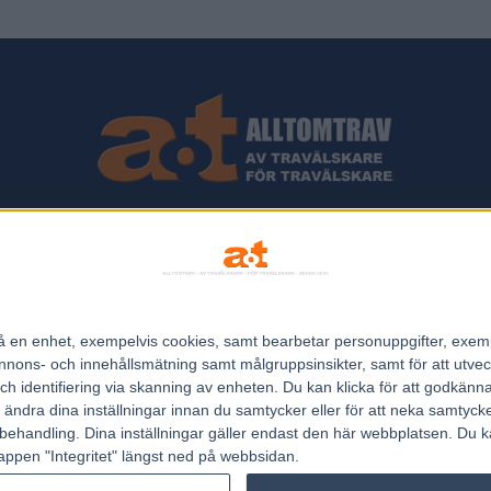
ips och Travnyheter, V75 Resultat, V75 Tips samt ett välbesökt Trav
Allt Om Trav - För Travälskare - Av Travälskare - sedan 2005.
n på en enhet, exempelvis cookies, samt bearbetar personuppgifter, exem
Kontakta oss:
kontakt@regemedia.se
ons- och innehållsmätning samt målgruppsinsikter, samt för att utveck
h identifiering via skanning av enheten. Du kan klicka för att godkänn
h ändra dina inställningar innan du samtycker eller för att neka samtyck
behandling. Dina inställningar gäller endast den här webbplatsen. Du kan
appen "Integritet" längst ned på webbsidan.