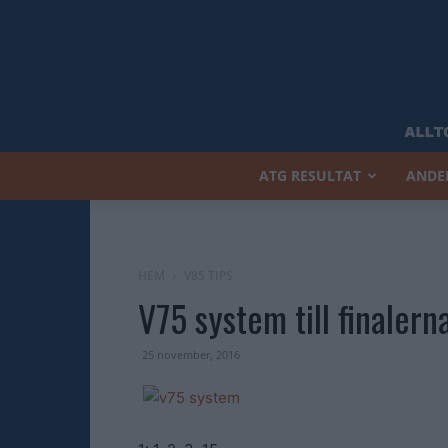
ATG RESULTAT
ANDE
HEM
V85 TIPS
V75 system till finalern
25 november, 2016