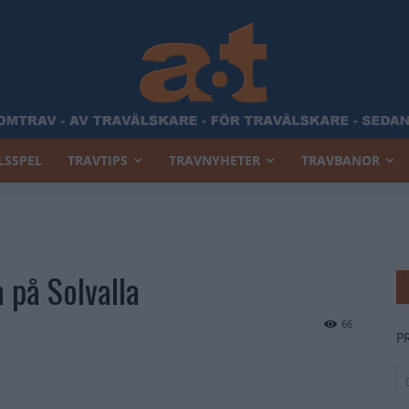
LSSPEL
TRAVTIPS
TRAVNYHETER
TRAVBANOR
Allt
a på Solvalla
Om
66
P