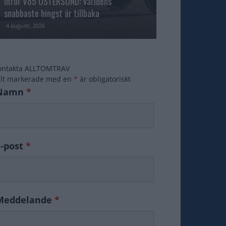
Inför V85 ÖSTERSUND: Världens
snabbaste hingst är tillbaka
Inför V86: Cruis
4 augusti, 2026
3 augusti, 2026
ontakta ALLTOMTRAV
ält markerade med en
*
är obligatoriskt
Namn
*
E-post
*
Meddelande
*