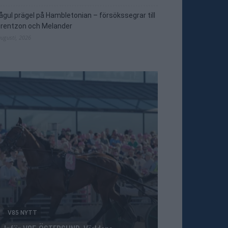
ågul prägel på Hambletonian – försökssegrar till
orentzon och Melander
augusti, 2026
V85 NYTT
V86 NYTT