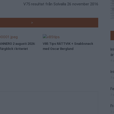
V75 resultat från Solvalla 26 november 2016
RADE ARTIKLAR
>
ANNERO 2 augusti 2026:
V85 Tips RÄTTVIK + Snabbsnack
rgklick i kriteriet
med Oscar Berglund
I
är
4 
In
3 
Fe
3 
Fr
3 