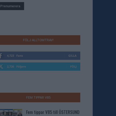
FÖLJ ALLTOMTRAV!
4,723
Fans
GILLA
2,726
Följare
FÖLJ
FEM TIPPAR V85
Fem tippar V85 till ÖSTERSUND